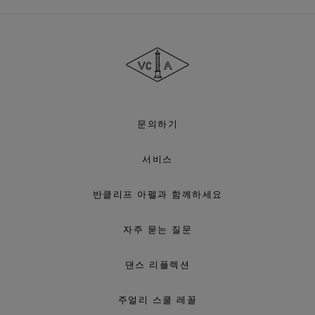
반
클
리
프
아
펠
문의하기
서비스
반클리프 아펠과 함께하세요
자주 묻는 질문
댄스 리플렉션
주얼리 스쿨 레꼴