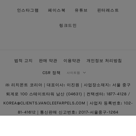
인스타그램
페이스북
유튜브
핀터레스트
링크드인
법적 고지
판매 약관
이용약관
개인정보 처리방침
CSR 정책
사이트맵
㈜ 리치몬트 코리아 | 대표이사: 이진원 | 사업장소재지: 서울 중구
퇴계로 100 스테이트타워 남산 (04631) | 컨택센터: 1877-4128 /
KOREA@CLIENTS.VANCLEEFARPELS.COM | 사업자 등록번호: 102-
81-41612 | 통신판매 신고번호: 2017-서울중구-1264
본 웹사이트에서 계좌이체를 통해 이루어진 구매는 HSBC은행에서
제공하는 채무지급보증 서비스를 통해 보호됩니다.