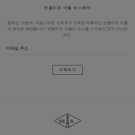
반클리프 아펠 뉴스레터
컬렉션, 이벤트, 비밀스러운 노하우가 가득한 매혹적인 반클리프 아펠
의 세계로 초대합니다. 반클리프 아펠의 뉴스를 누구보다 먼저 만나보
세요.
이메일 주소
구
독
하
기
반
클
리
프
아
펠