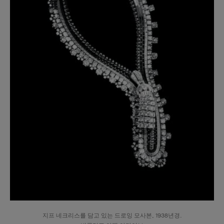
지프 네크리스를 담고 있는 드로잉 모사본, 1938년경.