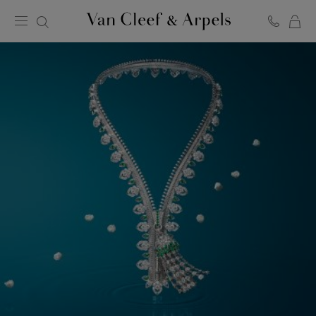
C
반
클
리
프
아
펠
홈
페
이
지