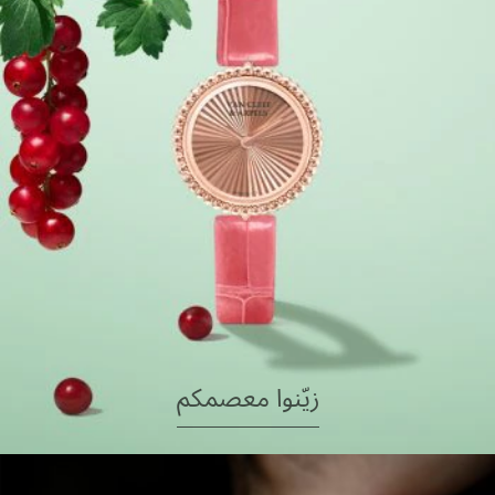
زيّنوا معصمكم