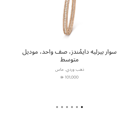
سوار بيرليه دايمُندز، صف واحد، موديل
متوسط
ذهب وردي, ماس
101,000
⃃