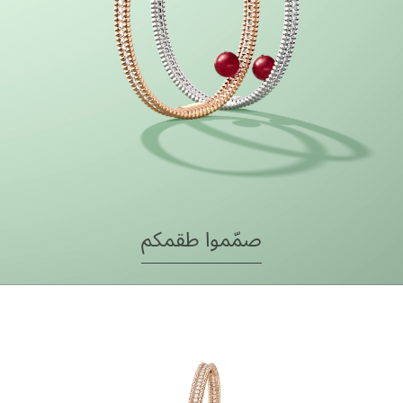
صمّموا طقمكم