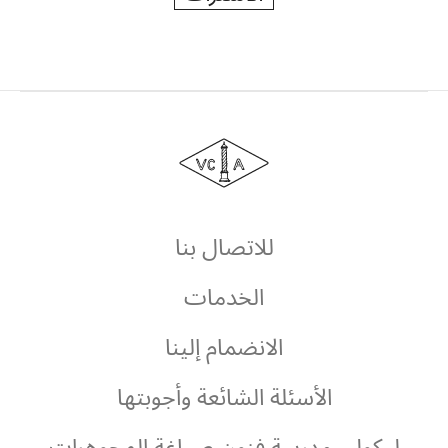
دار
فان
كليف
أند
آربلز
للاتصال بنا
الخدمات
الانضمام إلينا
الأسئلة الشائعة وأجوبتها
ليكول، مدرسة فنون صياغة المجوهرات