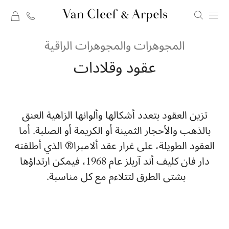
rt
الصفحة
المجوهرات والمجوهرات الراقية
الرئيسية
عقود وقلادات
لدار
فان
كليف
تزين العقود بتعدد أشكالها وألوانها الزاهية العنق
أند
بالذهب والأحجار الثمينة أو الكريمة أو الصلبة. أما
آربلز
العقود الطويلة، على غرار عقد ألامبرا® الذي أطلقته
دار فان كليف أند آربلز عام 1968، فيمكن ارتداؤها
بشتى الطرق لتتلاءم مع كل مناسبة.