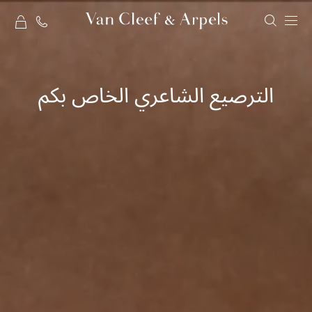
rt
الصفحة
الرئيسية
لدار
الترصيع الشاعري الخاص بكم
فان
كليف
أند
آربلز