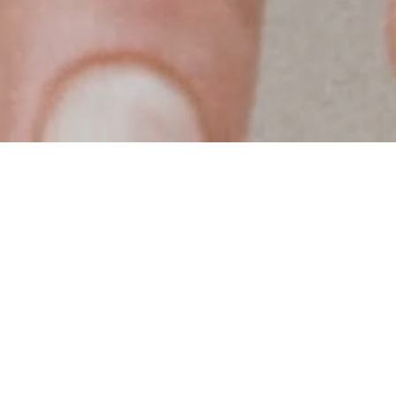
تقدم دار فان كليف أند آربلز خدمة مخصصة لابتكار
خاتم يحتفي بمناسبة فريدة. يتم اختيار الماس بناءً
على معايير الجودة العالية والذوق الخاص بقسم
الأحجار الكريمة، ليظهر بريقه في أحد تصاميم الدار:
إيكون، رومانس، بونور، كوتور، إستيل، أو بيرليه.
إضفاء طابع شخصي على خاتمكم
تم حفظ المعلومات بنجاح