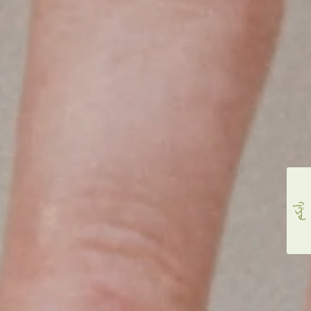
رأيكم