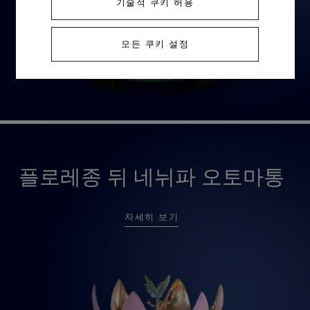
기술적 쿠키 허용
모든 쿠키 설정
플로레종 뒤 네뉘파 오토마통
자세히 보기