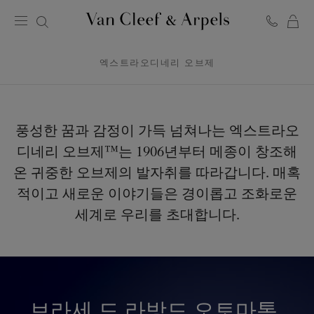
C
반
클
리
엑스트라오디네리 오브제
프
아
펠
홈
페
풍성한 꿈과 감정이 가득 넘쳐나는 엑스트라오
이
디네리 오브제™는 1906년부터 메종이 창조해
지
온 귀중한 오브제의 발자취를 따라갑니다. 매혹
적이고 새로운 이야기들은 경이롭고 조화로운
세계로 우리를 초대합니다.
브라세 드 라방드 오토마통