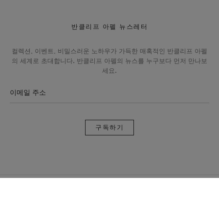
반클리프 아펠 뉴스레터
컬렉션, 이벤트, 비밀스러운 노하우가 가득한 매혹적인 반클리프 아펠
의 세계로 초대합니다. 반클리프 아펠의 뉴스를 누구보다 먼저 만나보
세요.
이메일 주소
구
독
하
기
반
클
리
프
아