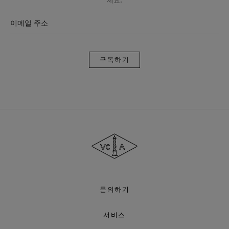
세요.
이메일 주소
구
독
하
기
반
클
리
프
아
펠
문의하기
서비스