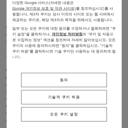
다양한 Google 서비스(자세한 내용은
프 아펠과 무용의 만남
Google 개인정보 보호 및 약관 사이트)
를 참조하십시오)를 사
용합니다. 제3자 쿠키는 당사 이외의 사이트 또는 웹 서버에서
제공하는 쿠키로, 해당 제3자의 목적을 위해서도 사용됩니다.
반클리프 아펠은 아름다움과 조화에 대한 탁월한 취향을 추구하고
일부 또는 모든 쿠키에 대한 동의를 수정하거나 철회하려면 "쿠
키 설정"을 클릭하거나,
개인정보 처리방침
의 "쿠키 및 자동으
있으며, 무용의 세계는 메종에게 무한한 영감을 불어넣는 원천이
로 수집하는 정보" 섹션을 참조하여 자세히 알아보십시오. 모든
됩니다. 메종의 주얼리 작품과 섬세한 표현이 돋보이는 페미닌 피
쿠키의 사용에 동의하시려면 "동의"을 클릭하십시오. "기술적
겨는 발레가 품은 미학이 선사하는 열정이 깃든 우아한 품격과 매
쿠키 허용"를 클릭하시면 기술 쿠키만 사용하는 데 동의하게 됩
혹적이고 서정적인 아우라가 돋보입니다.
니다.
반클리프 아펠과 무용이 오래도록 맺어 온 밀접한 관계는 1920년
대 파리에서 시작되었습니다. 당시 발레의 열렬한 팬이었던 루이
동의
아펠은 조카 클로드 아펠을 파리 오페라(Paris Opera)에 데려가곤
했습니다. 이들의 열정으로 탄생한 메종 최초의 발레리나 클립은
기술적 쿠키 허용
1940년대 초 뉴욕에서 공개되었고 이후 곧 반클리프 아펠의 시그
니처 작품이 되었습니다. 얼굴 부분은 섬세한 머리 장식과 조화를
이루는 로즈 컷 다이아몬드 소재로 표현되었고, 다이아몬드와 컬
모든 쿠키 설정
러 스톤을 세팅한 포인트 슈즈와 튀튀는 흐르는 듯 유려한 자태를
펼쳐내며 마치 발레리나의 움직임이 살아나는 듯한 느낌을 선사합