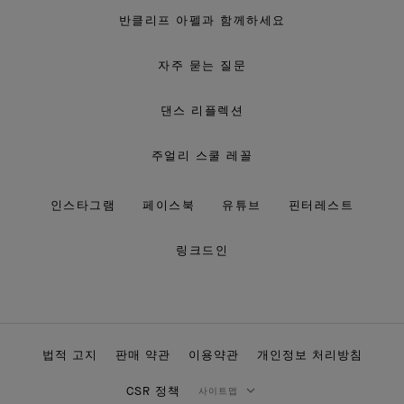
반클리프 아펠과 함께하세요
자주 묻는 질문
댄스 리플렉션
주얼리 스쿨 레꼴
인스타그램
페이스북
유튜브
핀터레스트
링크드인
법적 고지
판매 약관
이용약관
개인정보 처리방침
CSR 정책
사이트맵