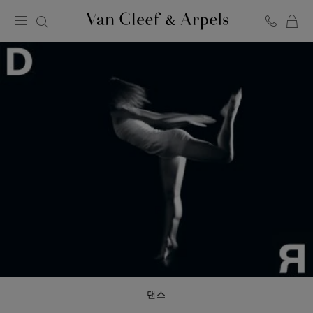
C
반
클
리
프
아
펠
홈
페
이
지
댄스