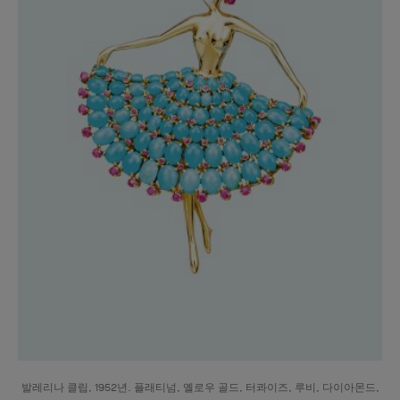
발레리나 클립, 1952년. 플래티넘, 옐로우 골드, 터콰이즈, 루비, 다이아몬드,