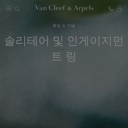
C
반
클
리
웨딩 & 기념
프
아
솔리테어 및 인게이지먼
펠
홈
페
트 링
이
지