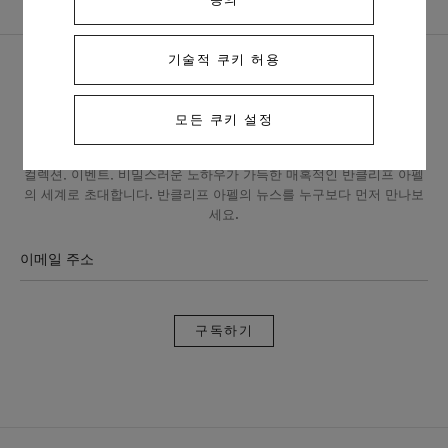
뻬를리 워치, 23MM 18K 옐로우 골드
기술적 쿠키 허용
모든 쿠키 설정
반클리프 아펠 뉴스레터
컬렉션, 이벤트, 비밀스러운 노하우가 가득한 매혹적인 반클리프 아펠
의 세계로 초대합니다. 반클리프 아펠의 뉴스를 누구보다 먼저 만나보
세요.
이메일 주소
구
독
하
기
반