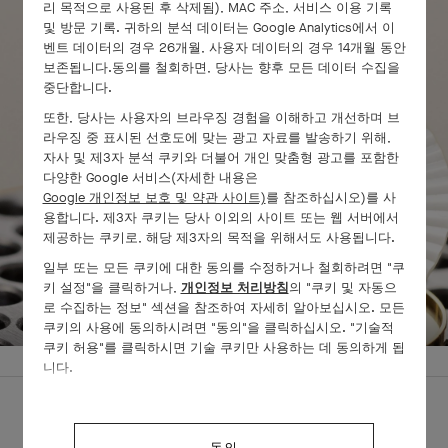
리 목적으로 사용된 후 삭제됨), MAC 주소, 서비스 이용 기록
및 방문 기록. 귀하의 분석 데이터는 Google Analytics에서 이
벤트 데이터의 경우 26개월, 사용자 데이터의 경우 14개월 동안
보존됩니다.동의를 철회하면, 당사는 향후 모든 데이터 수집을
중단합니다.
또한, 당사는 사용자의 브라우징 경험을 이해하고 개선하며 브
라우징 중 표시된 선호도에 맞는 광고 자료를 발송하기 위해,
자사 및 제3자 분석 쿠키와 더불어 개인 맞춤형 광고를 포함한
다양한 Google 서비스(자세한 내용은
Google 개인정보 보호 및 약관 사이트)
를 참조하십시오)를 사
용합니다. 제3자 쿠키는 당사 이외의 사이트 또는 웹 서버에서
제공하는 쿠키로, 해당 제3자의 목적을 위해서도 사용됩니다.
일부 또는 모든 쿠키에 대한 동의를 수정하거나 철회하려면 "쿠
화면을 옆으로 넘겨 작품을 만나보세요.
키 설정"을 클릭하거나,
개인정보 처리방침
의 "쿠키 및 자동으
로 수집하는 정보" 섹션을 참조하여 자세히 알아보십시오. 모든
쿠키의 사용에 동의하시려면 "동의"을 클릭하십시오. "기술적
쿠키 허용"를 클릭하시면 기술 쿠키만 사용하는 데 동의하게 됩
니다.
인게이지먼트
워치 컬렉션
PERLÉE WATCHES - WATCHES
동의