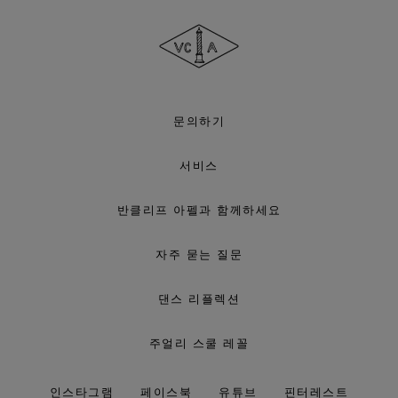
클
리
프
아
펠
문의하기
서비스
반클리프 아펠과 함께하세요
자주 묻는 질문
댄스 리플렉션
주얼리 스쿨 레꼴
인스타그램
페이스북
유튜브
핀터레스트