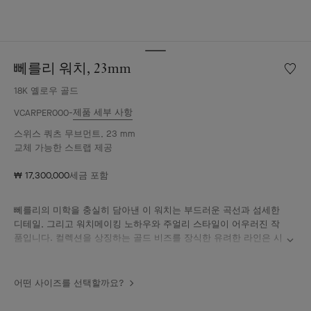
뻬를리 워치, 23mm
위
시
18K 옐로우 골드
리
스
제품 세부 사항
VCARPER000
트
스위스 쿼츠 무브먼트, 23 mm
뻬
교체 가능한 스트랩 제공
를
리
₩ 17,300,000
세금 포함
워
치,
23mm
뻬를리의 미학을 충실히 담아낸 이 워치는 부드러운 곡선과 섬세한
디테일, 그리고 워치메이킹 노하우와 주얼리 스타일이 어우러진 작
품입니다. 컬렉션을 상징하는 골드 비즈를 장식한 유려한 라인은 시
간을 알려주는 주얼리에 대한 현대적인 비전을 제시합니다.
뻬를리 워치, 23mm, 18K 옐로우 골드, 기요셰 18K 옐로우 골드, 스
어떤 사이즈를 선택할까요?
위스 쿼츠 무브먼트.