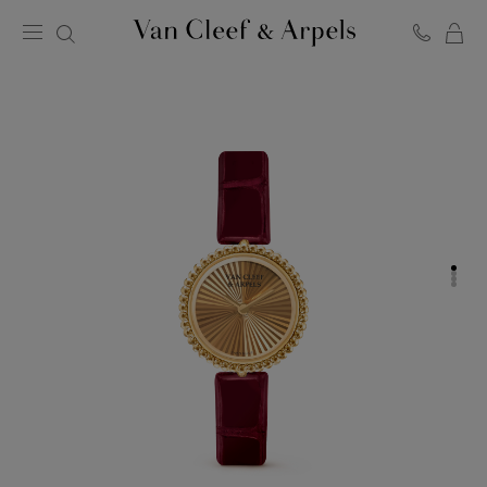
C
반
클
리
프
아
펠
홈
페
이
지