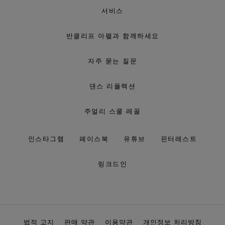
서비스
반클리프 아펠과 함께하세요
자주 묻는 질문
댄스 리플렉션
주얼리 스쿨 레꼴
인스타그램
페이스북
유튜브
핀터레스트
링크드인
법적 고지
판매 약관
이용약관
개인정보 처리방침