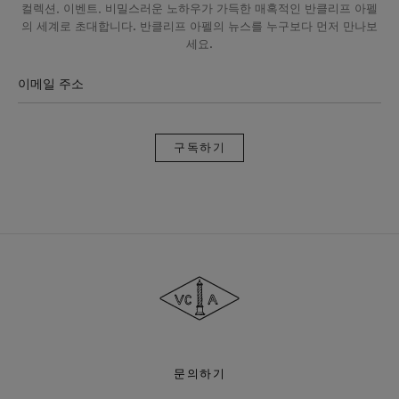
컬렉션, 이벤트, 비밀스러운 노하우가 가득한 매혹적인 반클리프 아펠
의 세계로 초대합니다. 반클리프 아펠의 뉴스를 누구보다 먼저 만나보
세요.
이메일 주소
구
독
하
기
반
클
리
프
아
펠
문의하기