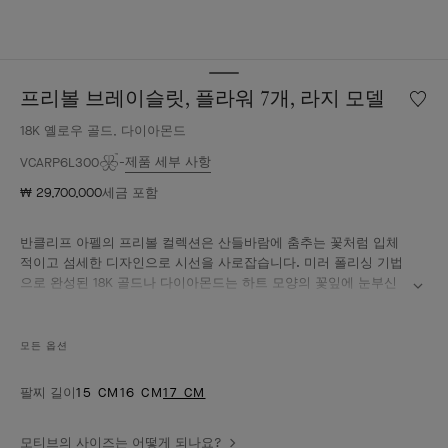
프리볼 브레이슬릿, 플라워 7개, 라지 모델
위
시
18K 옐로우 골드, 다이아몬드
리
스
제품 세부 사항
VCARP6L300
트
₩ 29,700,000
세금 포함
프
리
볼
반클리프 아펠의 프리볼 컬렉션은 산들바람에 춤추는 꽃처럼 입체
브
적이고 섬세한 디자인으로 시선을 사로잡습니다. 미러 폴리싱 기법
레
으로 완성된 18K 골드나 다이아몬드는 하트 모양의 꽃잎에 눈부신
이
광채를 더합니다.
슬
프리볼 브레이슬릿, 플라워 7개, 18K 옐로우 골드, 다이아몬드, 라지
릿,
모든 옵션
모델.
플
라
팔찌 길이
15 CM
16 CM
17 CM
워
7
개,
모티브의 사이즈는 어떻게 되나요?