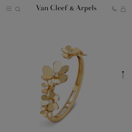
C
반
클
리
프
아
펠
홈
페
이
지