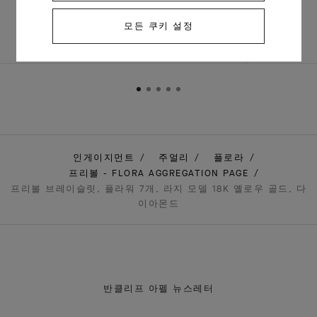
₩ 12,100,000
모든 쿠키 설정
인게이지먼트
주얼리
플로라
프리볼 - FLORA AGGREGATION PAGE
프리볼 브레이슬릿, 플라워 7개, 라지 모델 18K 옐로우 골드, 다
이아몬드
반클리프 아펠 뉴스레터