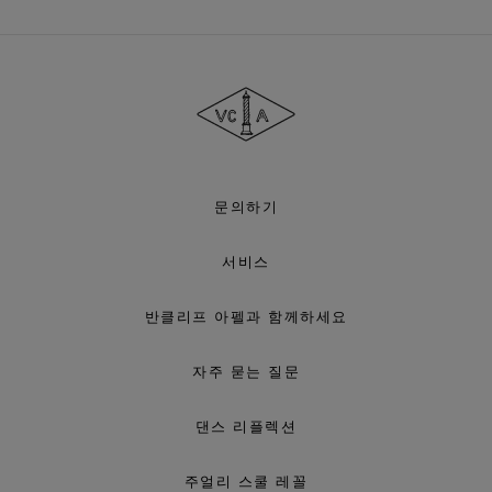
반
클
리
프
아
펠
문의하기
서비스
반클리프 아펠과 함께하세요
자주 묻는 질문
댄스 리플렉션
주얼리 스쿨 레꼴