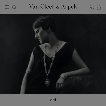
C
반
클
리
프
아
펠
홈
페
이
지
전설