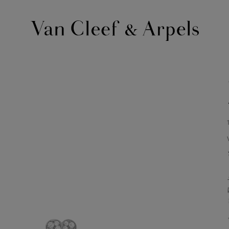
ヴ
ァ
ン
ク
リ
ー
フ
＆
ア
ー
ペ
ル
ホ
ー
ム
ペ
ー
ジ