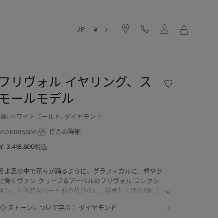
JP - ¥
マ
イ
シ
ョ
ッ
フリヴォル イヤリング、ス
ウ
ピ
ィ
モールモデル
ン
ッ
グ
シ
18K ホワイトゴールド, ダイヤモンド
バ
ュ
ッ
作品の詳細
リ
VCARB65800
グ
ス
￥ 3,418,800
税込
ト
フ
リ
そよ風の中で花々が踊るように、グラフィカルに、軽やか
ヴ
に輝くヴァン クリーフ＆アーペルのフリヴォル コレクシ
ォ
ョン。立体的なハート形の花びらに、鏡面仕上げの18Kゴ
ル
ールドやダイヤモンドがまばゆい輝きを与えます。
ストーンについて学ぶ：
ダイヤモンド
イ
フリヴォル イヤリング、スモールモデル、ロジウムコー