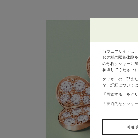
当ウェブサイトは
お客様の閲覧体験
の分析クッキーに加
参照してください
クッキーの一部ま
か、詳細について
「同意する」をク
「技術的なクッキ
同意