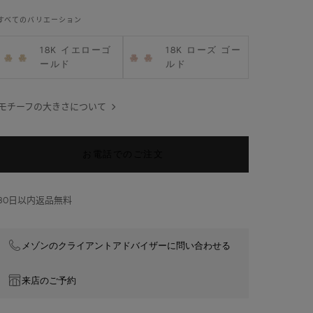
ヤ
ティングが施された18Kホワイトゴールド、ダイヤモン
リ
すべてのバリエーション
ド。
ン
グ、
18K イエローゴ
18K ローズ ゴー
ス
ールド
ルド
モ
ー
ル
モチーフの大きさについて
モ
デ
ル
お電話でのご注文
30日以内返品無料
メゾンのクライアントアドバイザーに問い合わせる
来店のご予約