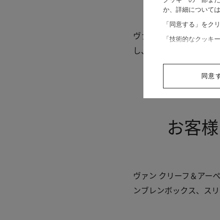
か、詳細について
「同意する」をク
ヴァン クリーフ＆アー
「技術的なクッキ
し、無料でお届けしてい
同意
お客様
ヴァン クリーフ＆アー
ンブレンボックス、スリ