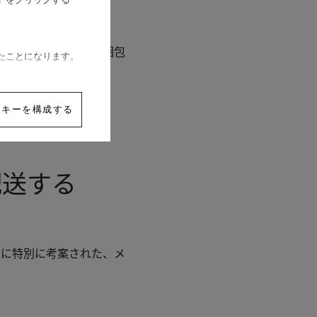
、専用の配送キットで梱包
たことになります。
ッキーを構成する
配送する
めに特別に考案された、メ