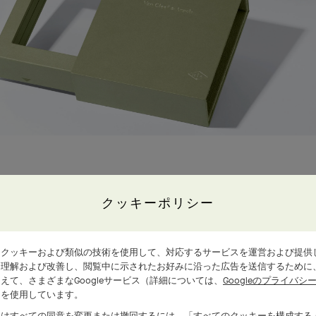
下のリンク「オンラインでのサービスを依頼する」より、ケア
クッキーポリシー
。ご依頼についていくつかの質問にご回答いただいた後、ホー
、クッキーおよび類似の技術を使用して、対応するサービスを運営および提供
ール（maison-jp@vancleefarpels.com）、お電話（01
を理解および改善し、閲覧中に示されたお好みに沿った広告を送信するために
えて、さまざまなGoogleサービス（詳細については、
Googleのプライバ
ーにご相談ください。
）を使用しています。
たはすべての同意を変更または撤回するには、「すべてのクッキーを構成する