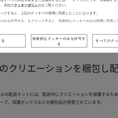
オンラインでのサービスを依頼する
は、当社の
クッキーポリシー
をご覧ください。
リックすると、上記のクッキーの使用に同意したことになります。
ペルでは、配送中にお客様のクリエーションを保護するために
ーのみを許可する」をクリックすると、技術的なクッキーのみの使用に同意し
ます。
技術的なクッキーのみを許可す
する
すべてのク
る
のクリエーションを梱包し
ペルの配送キットには、配送中にクリエーションを保護するた
ーブ、保護ボックスなどの梱包品が用意されています。