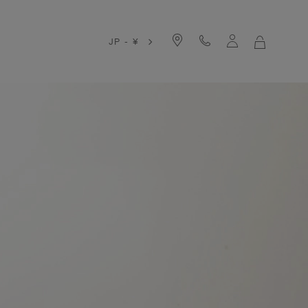
JP - ¥
マ
イ
シ
ョ
ッ
ピ
ン
グ
バ
ッ
グ