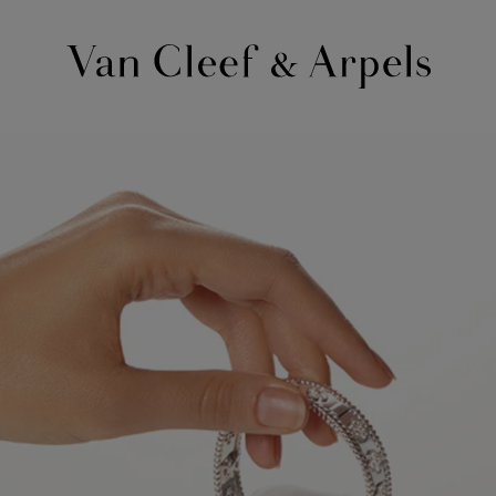
ヴ
ァ
ン
ク
リ
ー
フ
＆
ア
ー
ペ
ル
ホ
ー
ム
ペ
ー
ジ