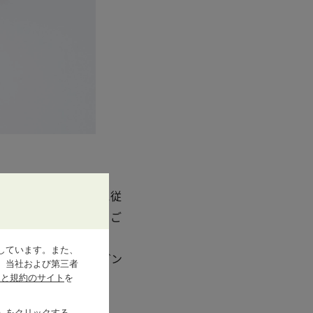
アドバイザーの案内に従
ムコレクトサービスをご
しています。また、
20-10-1906）にてメゾン
、当社および第三者
シーと規約のサイト
を
」をクリックする