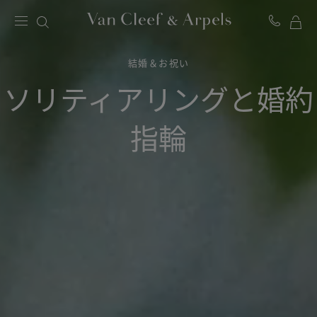
マ
ヴ
イ
ァ
ン
結婚＆お祝い
シ
ク
ョ
リ
ソリティアリングと婚約
ッ
ー
ピ
フ
ン
＆
指輪
グ
ア
バ
ー
ッ
ペ
グ
ル
ホ
ー
ム
ペ
ー
ジ