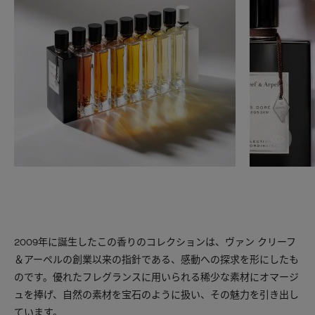
作品
2009年に誕生したこの香りのコレクションは、ヴァン クリーフ
＆アーペルの創業以来の指針である、感動への探求を形にしたも
のです。優れたフレグランスに用いられる稀少な素材にオマージ
ュを捧げ、自然の素材を宝石のように扱い、その魅力を引き出し
ています。