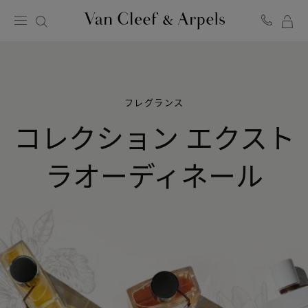
マ
ヴ
イ
ァ
ン
シ
ク
ョ
リ
ッ
ー
フレグランス
ピ
フ
ン
＆
コレクション エクスト
グ
ア
バ
ー
ッ
ペ
ラオーディネール
グ
ル
ホ
ー
ム
ペ
ー
ジ