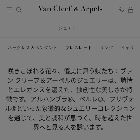
マ
ヴ
イ
ァ
ン
ジュエリー
シ
ク
ョ
リ
ッ
ー
ピ
ネックレス＆ペンダント
ブレスレット
リング
イヤリン
フ
ン
＆
グ
ア
バ
ー
咲きこぼれる花々、優美に舞う蝶たち：ヴァ
ッ
ペ
グ
ル
ン クリーフ＆アーペルのジュエリーは、詩情
ホ
とエレガンスを湛えた、独創性な美しさが特
ー
ム
徴です。アルハンブラ®、ペルレ®、フリヴォ
ペ
ー
ル®といった象徴的なジュエリーコレクション
ジ
を通じて、美と調和が息づく、時を超えた世
界へと見る人を誘います。