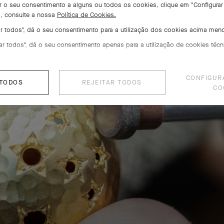
irar o seu consentimento a alguns ou todos os cookies, clique em "Configurar
s, consulte a nossa
Política de Cookies.
gaste estrela, um savoir-fa
tar todos", dá o seu consentimento para a utilização dos cookies acima men
tar todos", dá o seu consentimento apenas para a utilização de cookies técn
poético
CONFIGUR
 TODOS
voir-faire, utilizado pela Maison desde os anos 1930, confere às 
REJEITAR TODOS
CO
constelações preciosas