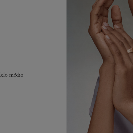
odelo médio
Pulseira Per