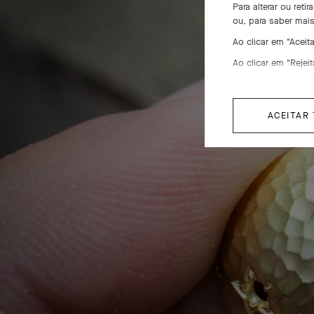
Para alterar ou ret
ou, para saber mai
En
Ao clicar em "Acei
Ao clicar em "Rejei
ACEITAR
Este sa