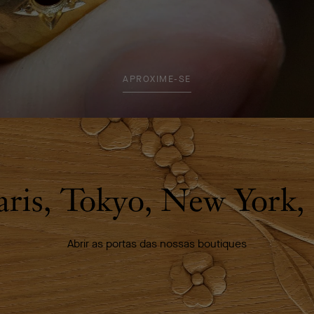
APROXIME-SE
aris, Tokyo, New York, .
Abrir as portas das nossas boutiques