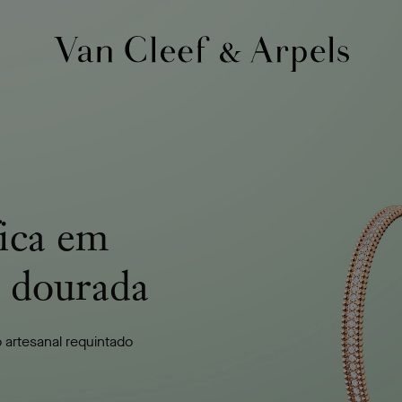
Página
inicial
Van
Cleef
&
Arpels
fica em
 dourada
 artesanal requintado
O