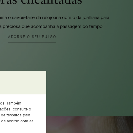
na o savoir-faire da relojoaria com o da joalharia para
xa preciosa que acompanha a passagem do tempo
ADORNE O SEU PULSO
iços. Também
mações, consulte o
de terceiros para
os de acordo com as