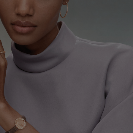
lée signature, modelo médio
Ouro rosa
€ 7'750