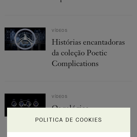
VÍDEOS
Histórias encantadoras
da coleção Poetic
Complications
VÍDEOS
Os relógios
Constellations of the
POLITICA DE COOKIES
Zodiac