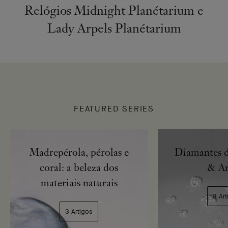
Relógios Midnight Planétarium e
Lady Arpels Planétarium
FEATURED SERIES
Madrepérola, pérolas e
Diamantes d
coral: a beleza dos
& Ar
materiais naturais
3 Art
3 Artigos