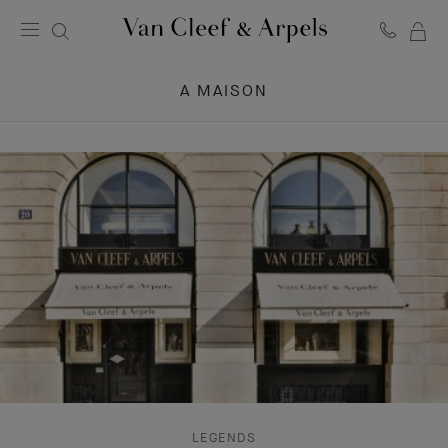
O
Página
ME
inicial
A MAISON
CA
Van
DE
Cleef
CO
&
Arpels
LEGENDS