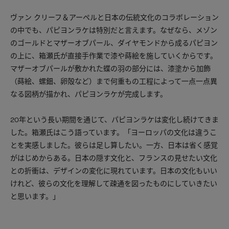
ヴァン クリーフ＆アーペルと日本の伝統文化のコラボレーション
の中でも、パピヨンラケは特別だと言えます。なぜなら、メゾン
のゴールドとマザーオブパール、ダイヤモンドから成るパピヨン
の上に、箱瀬氏が直接手作業で漆や蒔絵を施していくからです。
マザーオブパールが敷かれた蝶の羽の部分には、漆塗から加飾
（蒔絵、螺鈿、卵殻など）まで何重もの工程によって一点一点異
なる図柄が描かれ、パピヨンラケが完成します。
20年という長い期間を通じて、パピヨンラケは変化し続けてきま
した。箱瀬氏はこう語っています。「ヨーロッパの文化は違うこ
とを実感しました。彼らは足し算したい。一方、日本は省く感覚
がはじめからある。日本の隠す文化と、フランスの見せたい文化
との折衝は、デザインの変化に現れています。日本の文化もいい
けれど、彼らの文化を理解して疎通を図ったものにしていきたい
と思います。」