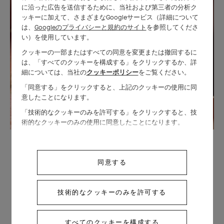
に沿った広告を送信するために、当社および第三者の分析ク
ッキーに加えて、さまざまなGoogleサービス（詳細について
は、
Googleのプライバシーと規約のサイト
を参照してくださ
い）を使用しています。
クッキーの一部またはすべての同意を変更または撤回するに
は、「すべてのクッキーを構成する」をクリックするか、詳
細については、当社の
クッキーポリシー
をご覧ください。
「同意する」をクリックすると、上記のクッキーの使用に同
意したことになります。
「技術的なクッキーのみを許可する」をクリックすると、技
術的なクッキーのみの使用に同意したことになります。
同意する
生き生きとした表現を叶える、卓
技術的なクッキーのみを許可する
越した技術
すべてのクッキーを構成する