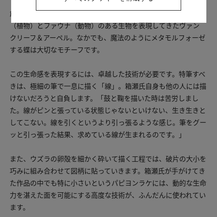
創業時から豊かな自然にインスピレーションを得て、フローラ
（植物）とファウナ（動物）のある生物を表現してきたヴァン
クリーフ＆アーペル。なかでも、魔法のようにメタモルフォーゼ
する蝶は大切なモチーフです。
この生命感を表現するには、卓越した技術が必要です。特筆すべ
きは、極細の筆で一息に描く「線」。箱瀬氏自身も他の人には描
けないだろうと自負します。「鼓と鞠を描いた時は苦労しまし
た。線がピンと張っている状態じゃないといけない、生き生きと
してこない。線を引くというより引っ張るような感じ。筆をグー
ッと引っ張った結果、求めている線が生まれるのです。」
また、ウズラの卵殻を細かく砕いて描く工程では、破片の大小を
巧みに組み合わせて図柄に貼っていきます。箱瀬氏が手がけてき
た作品の中でも特に小さいというパピヨンラケには、動的な生命
力を湛えた面を可能にする高度な技術が、ふんだんに使われてい
ます。