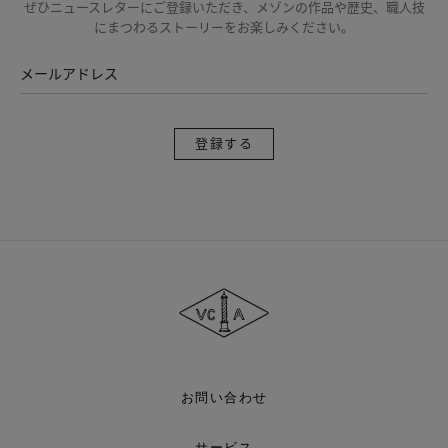
ぜひニュースレターにご登録いただき、メゾンの作品や歴史、職人技
にまつわるストーリーをお楽しみください。
メールアドレス
登
録
す
る
ヴ
ァ
ン
ク
リ
ー
フ
＆
ア
お問い合わせ
ー
ペ
ル
サービス