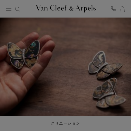
マ
ヴ
イ
ァ
ン
シ
ク
ョ
リ
ッ
ー
ピ
フ
ン
＆
グ
ア
バ
ー
ッ
ペ
グ
ル
ホ
ー
ム
ペ
ー
ジ
クリエーション