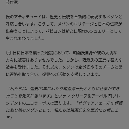
芸作家。
氏のアティテュードは、歴史と伝統を革新的に表現するメゾンと
呼応し合います。こうして、メゾンのヘリテージと日本の伝統が
出会うことによって、パピヨンは新たに現代のジュエリーとして
生まれ変わりました。
1月1日に日本を襲った地震において、箱瀬氏自身や彼の大切な
方々に被害はありませんでした。しかし、箱瀬氏の工房は甚大な
被害を受けました。それ以来、メゾンは箱瀬氏やそのチームと常
に連絡を取り合い、復興への活動を支援しています。
「私たちは、過去20年にわたり箱瀬淳一氏とともに仕事ができ
たことを光栄に思います」
とヴァン クリーフ＆アーペル 前プレ
ジデントの二コラ・ボスは語ります。
「サヴォアフェールの保護
に取り組むメゾンとして、私たちは箱瀬氏を全面的に支援しま
す」