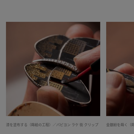
漆を塗布する（蒔絵の工程）／パピヨン ラケ 街 クリップ
金銀紛を蒔く（蒔