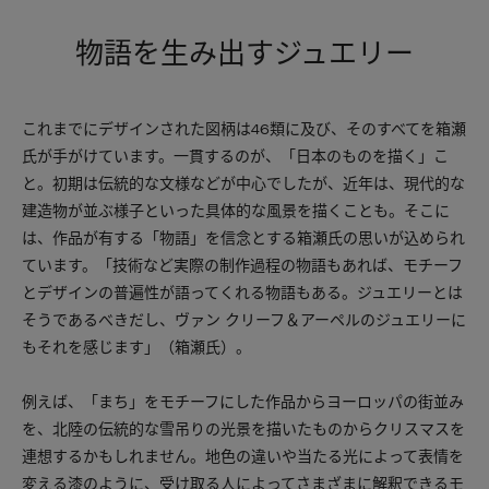
物語を生み出すジュエリー
これまでにデザインされた図柄は46類に及び、そのすべてを箱瀬
氏が手がけています。一貫するのが、「日本のものを描く」こ
と。初期は伝統的な文様などが中心でしたが、近年は、現代的な
建造物が並ぶ様子といった具体的な風景を描くことも。そこに
は、作品が有する「物語」を信念とする箱瀬氏の思いが込められ
ています。「技術など実際の制作過程の物語もあれば、モチーフ
とデザインの普遍性が語ってくれる物語もある。ジュエリーとは
そうであるべきだし、ヴァン クリーフ＆アーペルのジュエリーに
もそれを感じます」（箱瀬氏）。
例えば、「まち」をモチーフにした作品からヨーロッパの街並み
を、北陸の伝統的な雪吊りの光景を描いたものからクリスマスを
連想するかもしれません。地色の違いや当たる光によって表情を
変える漆のように、受け取る人によってさまざまに解釈できるモ