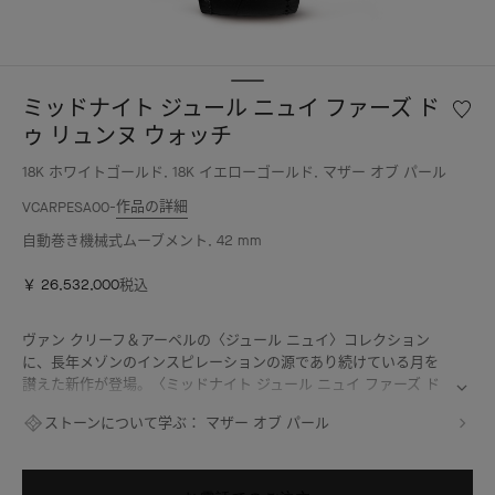
ミッドナイト ジュール ニュイ ファーズ ド
ウ
ィ
ゥ リュンヌ ウォッチ
ッ
18K ホワイトゴールド, 18K イエローゴールド, マザー オブ パール
シ
ュ
作品の詳細
VCARPESA00
リ
自動巻き機械式ムーブメント, 42 mm
ス
ト
￥ 26,532,000
税込
ミ
ッ
ド
ヴァン クリーフ＆アーペルの〈ジュール ニュイ〉コレクション
ナ
に、長年メゾンのインスピレーションの源であり続けている月を
イ
讃えた新作が登場。〈ミッドナイト ジュール ニュイ ファーズ ド
ト
ゥ リュンヌ〉ウォッチは、ひとつのケースの中に重なり合う2つの
ジ
ストーンについて学ぶ：
マザー オブ パール
コンプリケーションを搭載しています。ひとつはジュール ニュイ
ュ
（デイ／ナイト表示機構）に命を吹き込み、もうひとつのアスト
ー
ロノミカル コンプリケーションはいまこの時のムーンフェイズを
ル
表示。この月の満ち欠けは、オンデマンドで確認することも可能