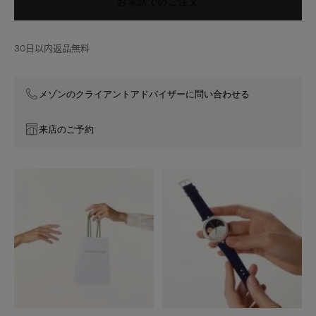
お電話でのご注文
ニ
です。
ュ
イ
30日以内返品無料
フ
ァ
ー
ズ
メゾンのクライアントアドバイザーに問い合わせる
ド
ゥ
来店のご予約
リ
ュ
ン
ヌ
ウ
ォ
ッ
チ