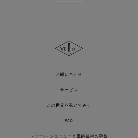
す
る
ヴ
ァ
ン
ク
リ
ー
フ
＆
ア
お問い合わせ
ー
ペ
ル
サービス
この世界を覗いてみる
FAQ
レコール ジュエリーと宝飾芸術の学校