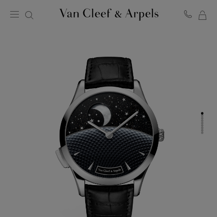
マ
ヴ
イ
ァ
ン
シ
ク
ョ
リ
ッ
ー
ピ
フ
ン
＆
グ
ア
バ
ー
ッ
ペ
グ
ル
ホ
ー
ム
ペ
ー
ジ