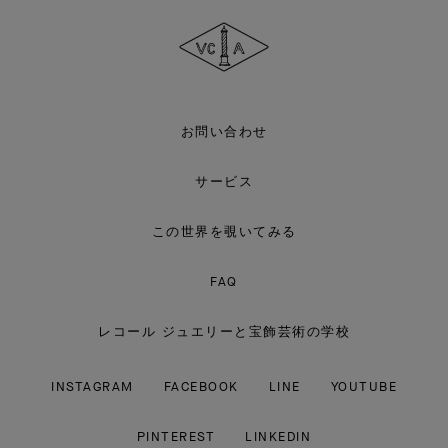
ァ
ン
ク
リ
ー
フ
＆
ア
お問い合わせ
ー
ペ
ル
サービス
この世界を覗いてみる
FAQ
レコール ジュエリーと宝飾芸術の学校
INSTAGRAM
FACEBOOK
LINE
YOUTUBE
PINTEREST
LINKEDIN