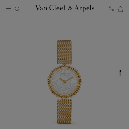
マ
ヴ
イ
ァ
ン
シ
ク
ョ
リ
ッ
ー
ピ
フ
ン
＆
グ
ア
バ
ー
ッ
ペ
グ
ル
ホ
ー
ム
ペ
ー
ジ