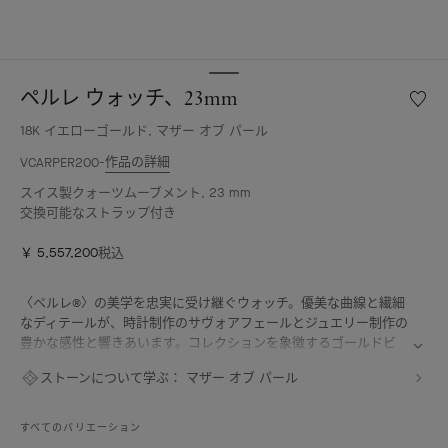
ペルレ ウォッチ、23mm
ウ
ィ
18K イエローゴールド, マザー オブ パール
ッ
シ
作品の詳細
VCARPER200
ュ
スイス製クォーツムーブメント, 23 mm
リ
交換可能なストラップ付き
ス
ト
￥ 5,557,200
税込
ペ
ル
レ
〈ペルレ®〉の美学を忠実に受け継ぐウォッチ。優美な曲線と繊細
ウ
なディテールが、時計制作のサヴォアフェールとジュエリー制作の
ォ
豊かな感性と響きあいます。コレクションを象徴するゴールドビ
ッ
ーズがあしらわれた流れるようなラインが、時を告げるジュエリー
ストーンについて学ぶ：
マザー オブ パール
チ、
の現代的なヴィジョンを描き出しています。
23mm
ペルレ ウォッチ、23mm、18Kイエローゴールド、ギヨシェ ホワ
すべてのバリエーション
イトマザーオブパール、スイス製クォーツムーブメント。