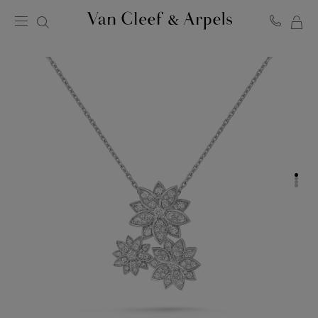
マ
ヴ
イ
ァ
ン
シ
ク
ョ
リ
ッ
ー
ピ
フ
ン
＆
グ
ア
バ
ー
ッ
ペ
グ
ル
ホ
ー
ム
ペ
ー
ジ