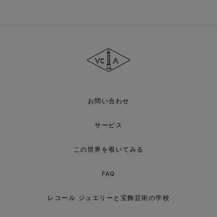
ヴ
ァ
ン
ク
リ
ー
フ
＆
ア
お問い合わせ
ー
ペ
ル
サービス
この世界を覗いてみる
FAQ
レコール ジュエリーと宝飾芸術の学校