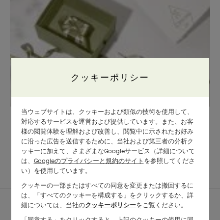
クッキーポリシー
当ウェブサイトは、クッキーおよび類似の技術を使用して、
メゾンのギフトラッピング
対応するサービスを運営および提供しています。また、お客
様の閲覧体験を理解および改善し、閲覧中に示されたお好み
に沿った広告を送信するために、当社および第三者の分析ク
ッキーに加えて、さまざまなGoogleサービス（詳細について
は、
Googleのプライバシーと規約のサイト
を参照してくださ
コンプリートセッ
他の作品を探す
い）を使用しています。
ト
クッキーの一部またはすべての同意を変更または撤回するに
は、「すべてのクッキーを構成する」をクリックするか、詳
細については、当社の
クッキーポリシー
をご覧ください。
「同意する」をクリックすると、上記のクッキーの使用に同