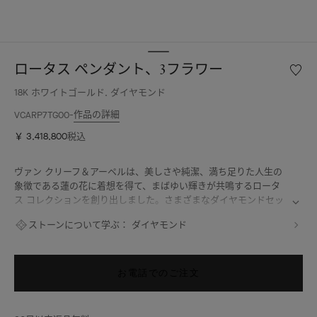
ロータス ペンダント、3フラワー
ウ
ィ
18K ホワイトゴールド, ダイヤモンド
ッ
シ
作品の詳細
VCARP7TG00
ュ
￥ 3,418,800
税込
リ
ス
ト
ヴァン クリーフ＆アーペルは、美しさや純潔、満ち足りた人生の
ロ
象徴である蓮の花に着想を得て、まばゆい輝きが共鳴するロータ
ー
ス コレクションを創り出しました。さまざまなダイヤモンドセッ
タ
ティングを駆使し、メゾンのハイジュエリーにおける匠の技巧を発
ストーンについて学ぶ：
ダイヤモンド
ス
揮しています。
ペ
ロータス ペンダント、3フラワー、ロジウムコーティングが施され
ン
た18Kホワイトゴールド、ダイヤモンド。
ダ
お電話でのご注文
ン
ト、
3