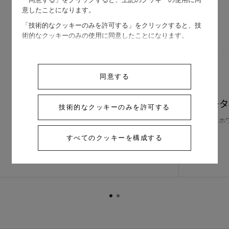
意したことになります。
「技術的なクッキーのみを許可する」をクリックすると、技
術的なクッキーのみの使用に同意したことになります。
同意する
ロータス アントレ レ ドア リン
ロータ
技術的なクッキーのみを許可する
グ、4フラワー
ホ
ホワイトゴールド , ダイヤモンド
すべてのクッキーを構成する
￥ 4,897,200