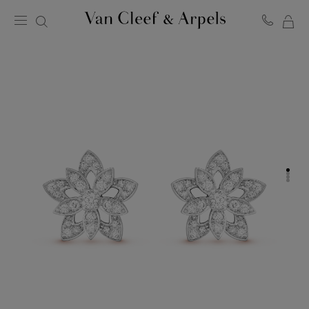
マ
ヴ
イ
ァ
ン
シ
ク
ョ
リ
ッ
ー
ピ
フ
ン
＆
グ
ア
バ
ー
ッ
ペ
グ
ル
ホ
ー
ム
ペ
ー
ジ