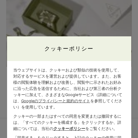
クッキーポリシー
当ウェブサイトは、クッキーおよび類似の技術を使用して、
メゾンのギフトラッピング
対応するサービスを運営および提供しています。また、お客
様の閲覧体験を理解および改善し、閲覧中に示されたお好み
に沿った広告を送信するために、当社および第三者の分析ク
ッキーに加えて、さまざまなGoogleサービス（詳細について
は、
Googleのプライバシーと規約のサイト
を参照してくださ
コンプリートセッ
他の作品を探す
い）を使用しています。
ト
クッキーの一部またはすべての同意を変更または撤回するに
は、「すべてのクッキーを構成する」をクリックするか、詳
細については、当社の
クッキーポリシー
をご覧ください。
「同意する」をクリックすると、上記のクッキーの使用に同