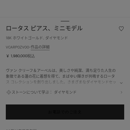
ロータス ピアス、ミニモデル
ウ
ィ
18K ホワイトゴールド, ダイヤモンド
ッ
シ
作品の詳細
VCARP0ZV00
ュ
￥ 1,980,000
税込
リ
ス
ト
ヴァン クリーフ＆アーペルは、美しさや純潔、満ち足りた人生の
ロ
象徴である蓮の花に着想を得て、まばゆい輝きが共鳴するロータ
ー
ス コレクションを創り出しました。さまざまなダイヤモンドセッ
タ
ティングを駆使し、メゾンのハイジュエリーにおける匠の技巧を発
ストーンについて学ぶ：
ダイヤモンド
ス
揮しています。
ピ
ロータス ピアス、ミニモデル、ロジウムコーティングが施された
ア
18Kホワイトゴールド、ダイヤモンド。
ス、
お電話でのご注文
ミ
ニ
モ