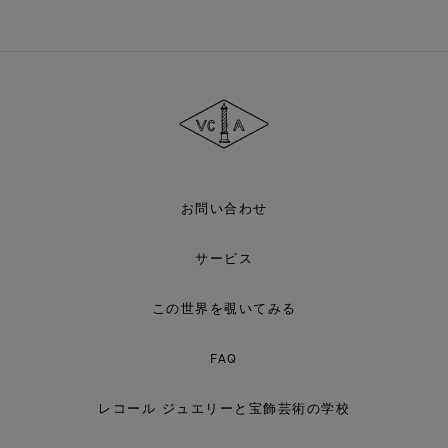
ヴ
ァ
ン
ク
リ
ー
フ
＆
ア
お問い合わせ
ー
ペ
ル
サービス
この世界を覗いてみる
FAQ
レコール ジュエリーと宝飾芸術の学校