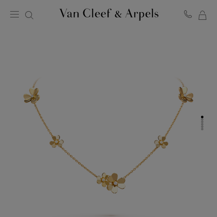
マ
ヴ
イ
ァ
ン
シ
ク
ョ
リ
ッ
ー
ピ
フ
ン
＆
グ
ア
バ
ー
ッ
ペ
グ
ル
ホ
ー
ム
ペ
ー
ジ