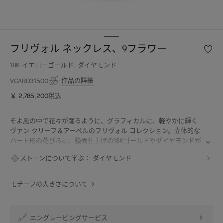
フリヴォル ネックレス、9フラワー
ウ
ィ
18K イエローゴールド, ダイヤモンド
ッ
シ
作品の詳細
VCARD31500
ュ
￥ 2,785,200
税込
リ
ス
ト
そよ風の中で花々が踊るように、グラフィカルに、軽やかに輝く
フ
ヴァン クリーフ＆アーペルのフリヴォル コレクション。立体的な
リ
ハート形の花びらに、鏡面仕上げの18Kゴールドやダイヤモンドが
ヴ
まばゆい輝きを与えます。
ストーンについて学ぶ：
ダイヤモンド
ォ
フリヴォル ネックレス、9フラワー、18K イエローゴールド、ダイ
ル
ヤモンド。
ネ
モチーフの大きさについて
ッ
ク
レ
エングレービングサービス
ス、