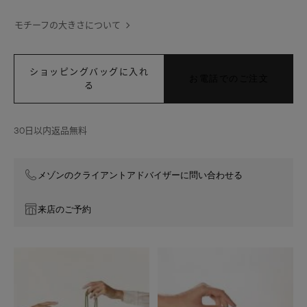
ブ
ラ
モチーフの大きさについて
ブ
レ
ス
ショッピングバッグに入れ
レ
お電話でのご注文
る
ッ
ト、
5
モ
30日以内返品無料
チ
ー
フ
メゾンのクライアントアドバイザーに問い合わせる
来店のご予約