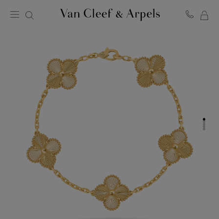
マ
ヴ
イ
ァ
ン
シ
ク
ョ
リ
ッ
ー
ピ
フ
ン
＆
グ
ア
バ
ー
ッ
ペ
グ
ル
ホ
ー
ム
ペ
ー
ジ