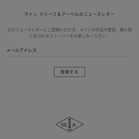
ヴァン クリーフ＆アーペルのニュースレター
ぜひニュースレターにご登録いただき、メゾンの作品や歴史、職人技
にまつわるストーリーをお楽しみください。
メールアドレス
登
録
す
る
ヴ
ァ
ン
ク
リ
ー
フ