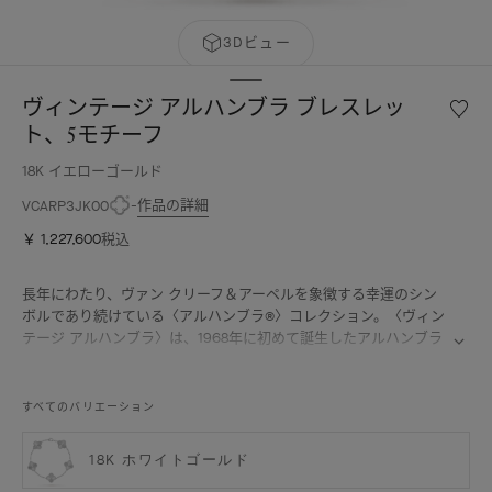
3Dビュー
ヴィンテージ アルハンブラ ブレスレッ
ウ
ィ
ト、5モチーフ
ッ
18K イエローゴールド
シ
ュ
作品の詳細
VCARP3JK00
リ
￥ 1,227,600
税込
ス
ト
ヴ
長年にわたり、ヴァン クリーフ＆アーペルを象徴する幸運のシン
ィ
ボルであり続けている〈アルハンブラ®〉コレクション。〈ヴィン
ン
テージ アルハンブラ〉は、1968年に初めて誕生したアルハンブラ
テ
の特徴を受け継ぎ、メゾンならではの独創性と時を超えるエレガ
ー
ンスを湛えています。四つ葉のクローバーから着想を得たモチーフ
ジ
は、繊細なゴールドビーズの縁取りとさまざまな素材に彩られて
すべてのバリエーション
ア
います。
ル
ヴィンテージ アルハンブラ ブレスレット、ギヨシェ 18K イエロー
ハ
18K ホワイトゴールド
ゴールド。
ン