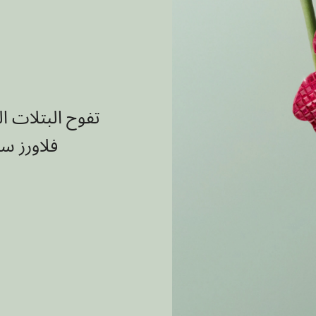
تفوح البتلات ا
فلاورز سع