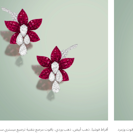
ر 18 قيراط، ذهب وردي عيار 18 قيراط، ياقوت وزمرد
أقراط فوشيا، ذهب أبيض، ذهب وردي، ياقوت مرصع بتقنية ترصيع ميستري ست 