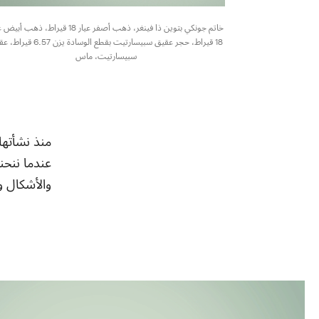
خاتم جونكي بتوين ذا فينغر، ذهب أصفر عيار 18 قيراط، ذهب أ
18 قيراط، حجر عقيق سبيسارتيت بقطع الوسادة يزن 57
سبيسارتيت، ماس
منذ نشأتها
عندما ننحني
والأشكال و