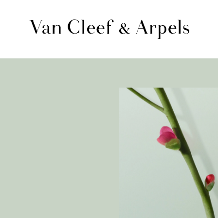
الصفحة
الرئيسية
لدار
فان
كليف
أند
آربلز