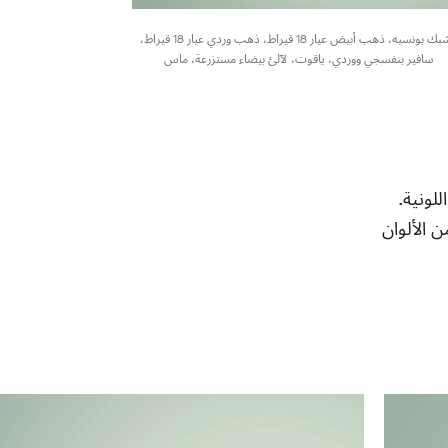
مشبك بونسيه، ذهب أبيض عيار 18 قيراط، ذهب وردي عيار 18 قيراط،
سافير بنفسجي ووردي، ياقوت، لآلئ بيضاء مستزرعة، ماس
لونية.
ن الألوان