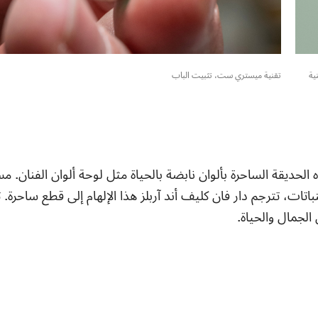
صع بتقنية
تقنية ميستري ست، تثبيت الباب
 الحديقة الساحرة بألوان نابضة بالحياة مثل لوحة ألوان الفنان. م
باتات، تترجم دار فان كليف أند آربلز هذا الإلهام إلى قطع ساحرة.
الجمال والحياة.