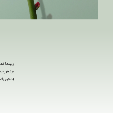
وبينما نخ
يزدهر إحس
بالحيوية،