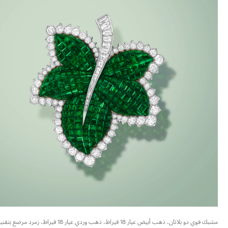
مشبك فوي دو بلاتان، ذهب أبيض عيار 18 قيراط، ذهب وردي عيار 18 قيراط، زمرد مرصع بتق