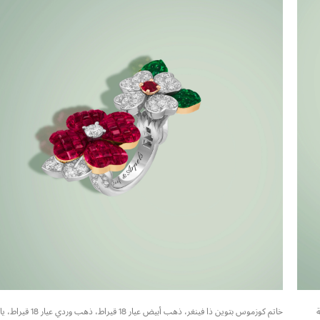
نية
خاتم كوزموس بتوين ذا فينغر، ذهب أبيض عيا