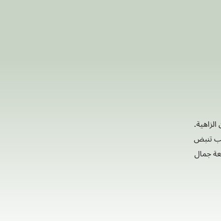
الزاهية.
حيب تنبض
معة جمال