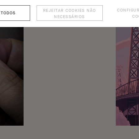
CONFIGU
REJEITAR COOKIES NÃO
 TODOS
CO
NECESSÁRIOS