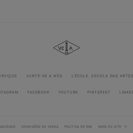
Van
Cleef
&
Arpels
ERVIÇOS
JUNTE-SE A NÓS
L'ECOLE, ESCOLA DAS ARTE
STAGRAM
FACEBOOK
YOUTUBE
PINTEREST
LINKE
IVACIDADE
CONDIÇÕES DE VENDA
POLÍTICA DE RSE
MAPA DO SITE