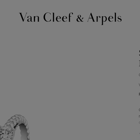
Página
inicial
Van
Cleef
&
Arpels