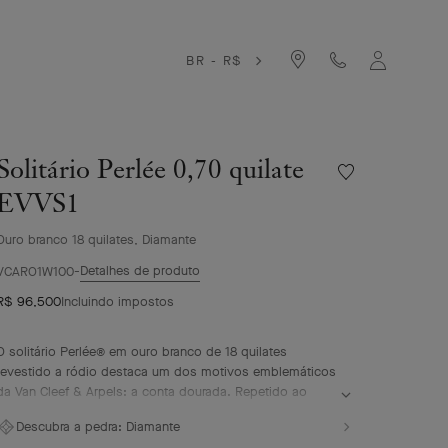
BR - R$
Solitário Perlée 0,70 quilate
Lista
de
EVVS1
desejos
Solitário
Ouro branco 18 quilates, Diamante
Perlée
Detalhes de produto
0,70
VCARO1W100
quilate
R$ 96,500
Incluindo impostos
EVVS1
O solitário Perlée® em ouro branco de 18 quilates
revestido a ródio destaca um dos motivos emblemáticos
da Van Cleef & Arpels: a conta dourada. Repetido ao
redor do dedo, forma uma faixa repleta de curvas
Descubra a pedra:
Diamante
suaves. Um diamante selecionado de acordo com os