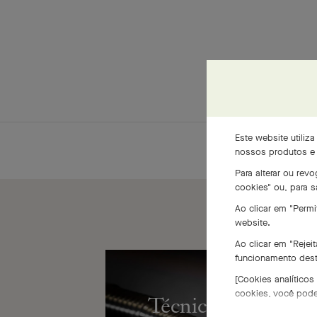
Este website utiliz
nossos produtos e s
Para alterar ou rev
cookies" ou, para 
Ao clicar em "Permi
website.
Ao clicar em "Rejei
funcionamento dest
[Cookies analíticos
cookies, você pode r
Técnica artesanal 