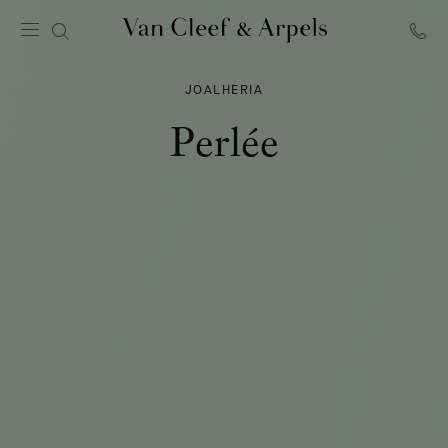
Página
inicial
JOALHERIA
Van
Cleef
Perlée
&
Arpels