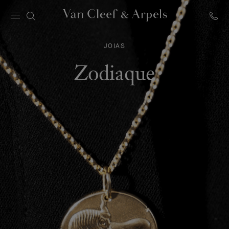
Página
inicial
JOIAS
Van
Cleef
Zodiaque
&
Arpels