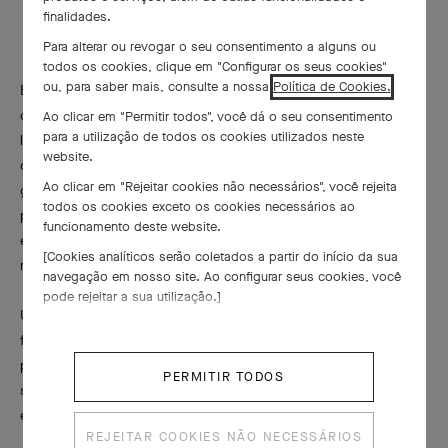
finalidades.
Para alterar ou revogar o seu consentimento a alguns ou
todos os cookies, clique em "Configurar os seus cookies"
ou, para saber mais, consulte a nossa
Política de Cookies.
Em uma verdadeira homenagem aos pendentes coloridos
desenhados pela Van Cleef & Arpels na década de 1970, doze
Ao clicar em "Permitir todos", você dá o seu consentimento
para a utilização de todos os cookies utilizados neste
longos colares são adornados com motivos em ambos os lados,
website.
como um verdadeiro quadro tridimensional. Em um aspecto
Ao clicar em "Rejeitar cookies não necessários", você rejeita
gráfico que lembra as composições Art Déco, animais e
todos os cookies exceto os cookies necessários ao
personagens são retratados em relevo em primeiro plano,
funcionamento deste website.
enquanto os elementos evocando fogo, ar, água ou terra são
[Cookies analíticos serão coletados a partir do início da sua
representados em segundo plano.
navegação em nosso site. Ao configurar seus cookies, você
pode rejeitar a sua utilização.]
Uma seleção de pedras ornamentais dá o toque final ao plano de
fundo desses quadros em relevo. Escolhidas individualmente
por suas características estéticas, a rica diversidade de pedras
PERMITIR TODOS
se une para formar conjuntos de cores harmoniosas para cada
elemento.
REJEITAR COOKIES NÃO NECESSÁRIOS