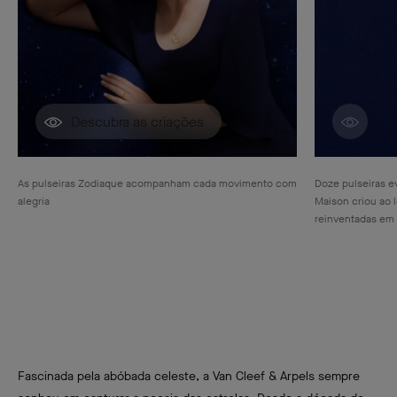
Descubra as criações
Descu
As pulseiras Zodiaque acompanham cada movimento com
Doze pulseiras 
alegria
Maison criou ao 
reinventadas em
Fascinada pela abóbada celeste, a Van Cleef & Arpels sempre