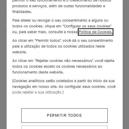
permitir o seu funcionamento e o oferecimento de nossos
produtos e serviços, além de outras funcionalidades e
3
.
DETALHES DA MARCAÇÃO
finalidades.
Para alterar ou revogar o seu consentimento a alguns ou
CONFIRMAR
todos os cookies, clique em "Configurar os seus cookies"
4
.
INFORMAÇÕES PESSOAIS
Data *
ou, para saber mais, consulte a nossa
Política de Cookies.
Ao clicar em "Permitir todos", você dá o seu consentimento
para a utilização de todos os cookies utilizados neste
Título *
website.
Sr.
Sr.ª
Ao clicar em "Rejeitar cookies não necessários", você rejeita
Tempo disponível *
Nome Próprio *
todos os cookies exceto os cookies necessários ao
funcionamento deste website.
Sobrenome *
[Cookies analíticos serão coletados a partir do início da sua
navegação em nosso site. Ao configurar seus cookies, você
pode rejeitar a sua utilização.]
Notificar-me por *
Idioma preferido *
Email
Endereço de e-mail
PERMITIR TODOS
Número de Telemóvel