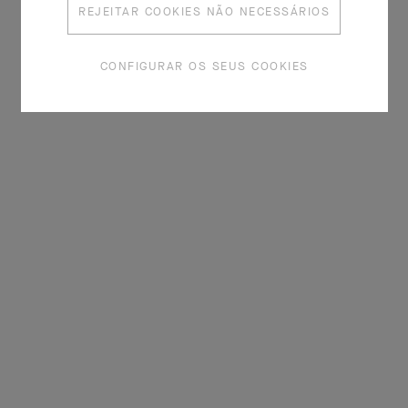
Complementary Comments
REJEITAR COOKIES NÃO NECESSÁRIOS
CONFIGURAR OS SEUS COOKIES
Lugar de residência *
Gostaria também de receber informações de marketing
sobre produtos ou serviços da Van Cleef & Arpels.
CONFIRMAR
Podemos enviar-lhe estas informações por e-mail,
telefone, correio, redes sociais ou através de publicidade
online. Pode pedir-nos que paremos o marketing a
qualquer momento.
CONFIRMAR