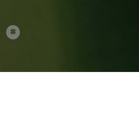
As coleções de alianças refletem todo o
encantamento do universo da Van Cleef &
Arpels. Inspirada pela natureza, pela alta-
costura, pela dança e pela linguagem do
amor, a Maison envolve cada criação em