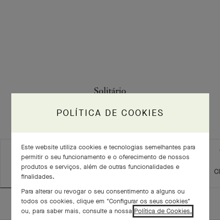
Solitário
Informação
POLÍTICA DE COOKIES
Este website utiliza cookies e tecnologias semelhantes para
permitir o seu funcionamento e o oferecimento de nossos
produtos e serviços, além de outras funcionalidades e
Modelo
Quilate
Cor
C
finalidades.
Para alterar ou revogar o seu consentimento a alguns ou
todos os cookies, clique em "Configurar os seus cookies"
GUARDE E CONTACTE-NOS
ou, para saber mais, consulte a nossa
Política de Cookies.