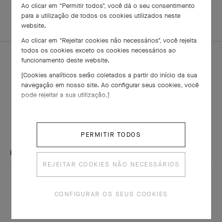
Ao clicar em "Permitir todos", você dá o seu consentimento
para a utilização de todos os cookies utilizados neste
HOMEPAGE
YOUR POETIC SETTING®
website.
COMPOSE YOUR ENGAGEMENT RING
Ao clicar em "Rejeitar cookies não necessários", você rejeita
todos os cookies exceto os cookies necessários ao
funcionamento deste website.
[Cookies analíticos serão coletados a partir do início da sua
navegação em nosso site. Ao configurar seus cookies, você
NEWSLETTER VAN CLEEF & ARPELS
pode rejeitar a sua utilização.]
Explore o mundo encantado da Maison: coleções, eventos e
segredos do savoir-faire. Fique por dentro de todas as novidades
da Van Cleef & Arpels.
PERMITIR TODOS
ENDEREÇO DE E-MAIL
REJEITAR COOKIES NÃO NECESSÁRIOS
Assinar
CONFIGURAR OS SEUS COOKIES