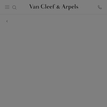
Página
inicial
Van
Cleef
&
Arpels