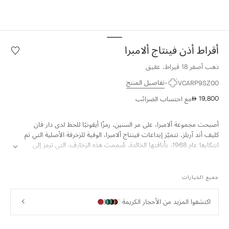
أقراط أذن فينتاج ألامبرا
قائمة
الرغبات
ذهب أصفر 18 قيراط، عقيق
أقراط
أذن
تفاصيل المنتج
VCARP9SZ00
فينتاج
19,800
مع احتساب الضرائب
⃃
ألامبرا
أصبحت مجموعة ألامبرا، على مر السنين، رمزًا أيقونيًا للحظ لدى دار فان
كليف أند آربلز. تتميّز إبداعات فينتاج ألامبرا، الوفية للزخرفة الأصلية التي تم
ابتكارها عام 1968، بأناقتها الخالدة. صُممت هذه الزخارف، التي ترمز إلى
الحظ، بوحي من نبات البرسيم رباعي الأوراق، وتتزيّن بمحيط رقيق من
الحبيبات الذهبية وتستعرض مجموعة واسعة من المواد.
جميع الخيارات
أقراط أذن فينتاج ألامبرا، ذهب أصفر عيار 18 قيراط، عقيق أزرق.
اكتشفوا المزيد من الأحجار الكريمة