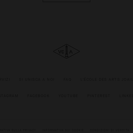
Van
Cleef
&
Arpels
RVIZI
SI UNISCA A NOI
FAQ
L’ÉCOLE DES ARTS JOAI
STAGRAM
FACEBOOK
YOUTUBE
PINTEREST
LINKE
MATIVA SULLA PRIVACY
INFORMATIVA SUI COOKIE
CONDIZIONI DI VENDITA