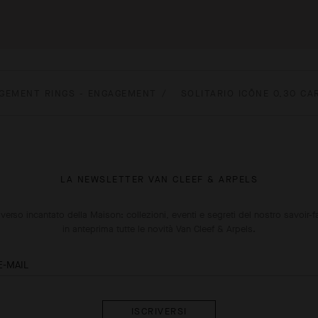
GEMENT RINGS - ENGAGEMENT
SOLITARIO ICÔNE 0,30 CA
LA NEWSLETTER VAN CLEEF & ARPELS
niverso incantato della Maison: collezioni, eventi e segreti del nostro savoir-f
in anteprima tutte le novità Van Cleef & Arpels.
E-MAIL
Iscriversi