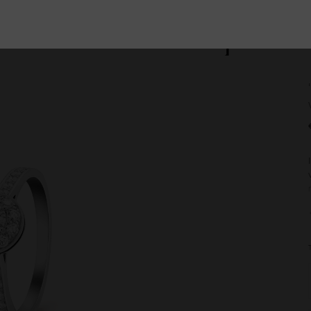
Homepage
Van
Cleef
&
Arpels