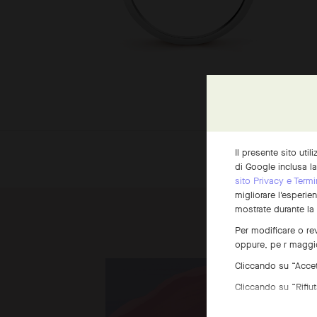
Il presente sito util
di Google inclusa l
sito Privacy e Termi
migliorare l'esperie
mostrate durante la
Per modificare o rev
oppure, pe r maggio
Cliccando su “Accett
Cliccando su “Rifiuta