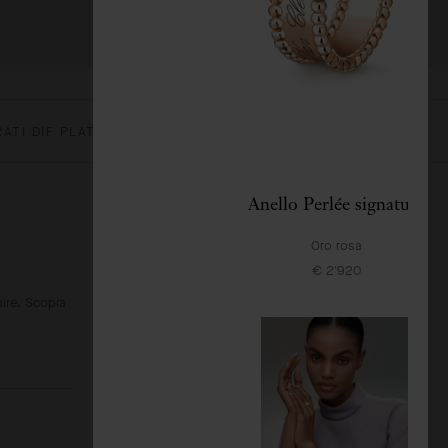
RATI DIF PLATINO 950/1000, DIAMANTE
Anello Perlée signature
Oro rosa
€ 2'920
aire. Scopra