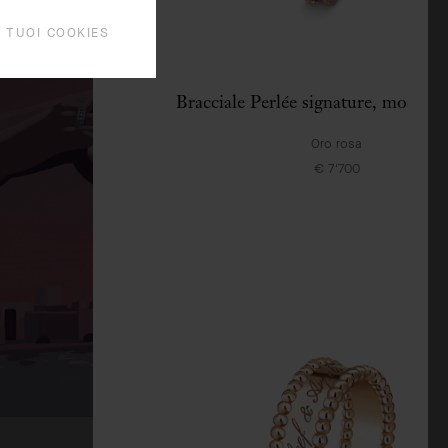
I TUOI COOKIES
Bracciale Perlée signature, modell
Oro rosa
€ 7'700