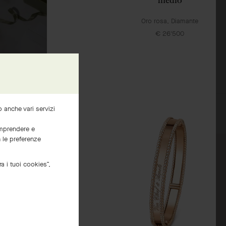
Oro rosa, Diamante
€ 26'500
LA NOSTRA CONFEZIONE REGALO ESCLUSIVA
mo anche vari servizi
comprendere e
n le preferenze
ra i tuoi cookies”,