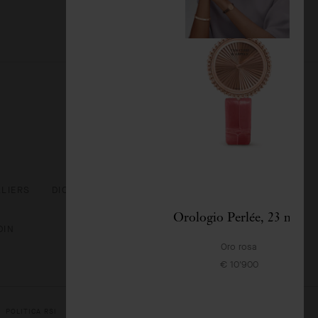
LLIERS
DICHIARAZIONE DI ACCESSIBILITÀ
Orologio Perlée, 23 mm
DIN
Oro rosa
€ 10'900
POLITICA RSI
MAPPA DEL SITO
© VAN CLEEF & ARPELS 2026