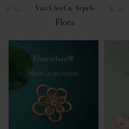
GIOIELLERIA
LA
Homepage
Flora
MI
Van
SH
Cleef
BA
&
Arpels
Flowerlace®
SCOPRI LA COLLEZIONE
S