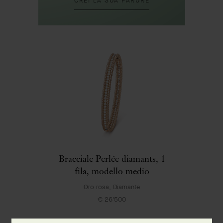
CREI LA SUA PARURE
Bracciale Perlée diamants, 1
fila, modello medio
Oro rosa, Diamante
€ 26'500