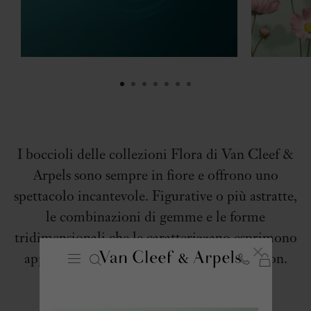
I boccioli delle collezioni Flora di Van Cleef &
Arpels sono sempre in fiore e offrono uno
spettacolo incantevole. Figurative o più astratte,
le combinazioni di gemme e le forme
tridimensionali che le caratterizzano esprimono
appieno l’esclusivo savoir-faire della Maison.
Chiudi
LA
Homepage
MIA
Van
SHOPPIN
Cleef