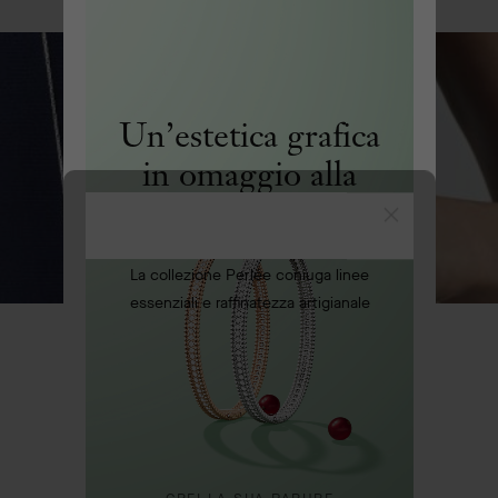
BAG
&
Arpels
Un’estetica grafica
in omaggio alla
perla d’oro
Chiudi
La collezione Perlée coniuga linee
essenziali e raffinatezza artigianale
Anello Entre les Doigts™ Lotus, oro bianco, diamanti