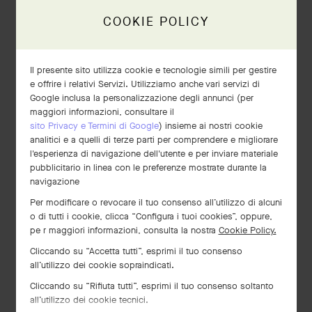
COOKIE POLICY
Il presente sito utilizza cookie e tecnologie simili per gestire
e offrire i relativi Servizi. Utilizziamo anche vari servizi di
Google inclusa la personalizzazione degli annunci (per
maggiori informazioni, consultare il
sito Privacy e Termini di Google
) insieme ai nostri cookie
analitici e a quelli di terze parti per comprendere e migliorare
l'esperienza di navigazione dell'utente e per inviare materiale
pubblicitario in linea con le preferenze mostrate durante la
navigazione
Bracciale Perlée signature,
Per modificare o revocare il tuo consenso all’utilizzo di alcuni
modello medio
o di tutti i cookie, clicca “Configura i tuoi cookies”, oppure,
pe r maggiori informazioni, consulta la nostra
Cookie Policy.
Oro rosa
Cliccando su “Accetta tutti”, esprimi il tuo consenso
€ 7'700
all’utilizzo dei cookie sopraindicati.
Cliccando su “Rifiuta tutti”, esprimi il tuo consenso soltanto
all’utilizzo dei cookie tecnici.