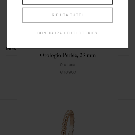
LA NEWSLETTER VAN CLEEF & ARPELS
RIFIUTA TUTTI
Esplori l’universo incantato della Maison: collezioni, eventi e segreti
del nostro savoir-faire. Scopra in anteprima tutte le novità Van Cleef
CONFIGURA I TUOI COOKIES
& Arpels.
INDIRIZZO E-MAIL
Orologio Perlée, 23 mm
Iscriversi
Oro rosa
€ 10'900
Van
Cleef
&
Arpels