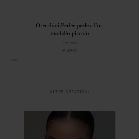
Orecchini Perlée perles d’or,
modello piccolo
NOTE LEGALI
RISOLUZIONE DELLE CONTROVERSIE ONLINE
Oro rosa
INFORMATIVA SULLA PRIVACY
INFORMATIVA SUI COOKIE
€ 4'600
CONDIZIONI DI VENDITA
POLITICA RSI
MAPPA DEL SITO
© VAN CLEEF & ARPELS 2026
ALTRE CREAZIONI
ALTA GIOIELLERIA
ALTA GIOIELLERIA CLASSICA