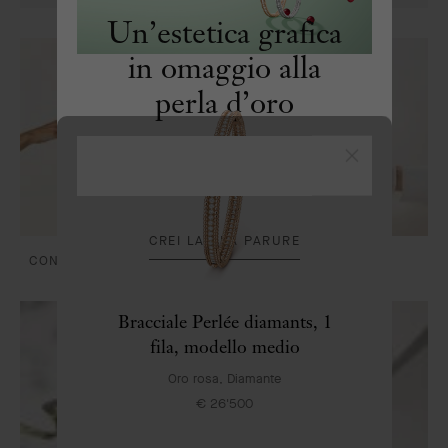
Arpels
Un’estetica grafica
in omaggio alla
perla d’oro
La collezione Perlée coniuga linee
Chiudi
essenziali e raffinatezza artigianale
CREI LA SUA PARURE
CONSEGNA E PAGAMENTI
CURA E SERVIZI
Bracciale Perlée diamants, 1
fila, modello medio
Oro rosa, Diamante
€ 26'500