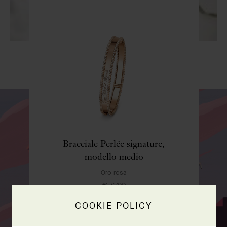
LA NOSTRA CONFEZIONE REGALO ESCLUSIVA
Bracciale Perlée signature,
modello medio
Oro rosa
€ 7'700
COOKIE POLICY