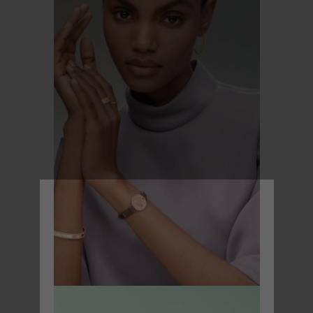
GIOIELLERIA
COLLEZIONE ALHAMBRA
COLLEZIONE PERLÉE
COLLEZIONE FRIVOLE
NOZZE
OROLOGI
COMPLICATIONS POÉTIQUES
FRAGRANZE
LA MAISON
IL NOSTRO SAVOIR-FAIRE
CRONOLOGIA