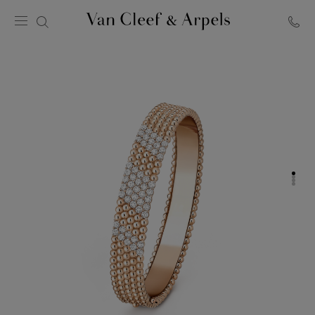
Página
inicial
Van
Cleef
&
Arpels