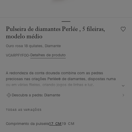
Pulseira de diamantes Perlée , 5 fileiras,
Lista
de
modelo médio
desejo
Ouro rosa 18 quilates, Diamante
Pulseir
de
Detalhes de produto
VCARPFYF00
diaman
Perlée
,
A redondeza da conta dourada combina com as pedras
5
preciosas nas criações Perlée® de diamantes, dispostas numa
fileiras,
ou em várias fileiras, criando jogos de linhas e luz.
model
Pulseira Perlée Diamonds, 5 filas, ouro rosa de 18 quilates,
médio
Descubra a pedra:
Diamante
diamantes, modelo médio.
TODAS AS VARIAÇÕES
Comprimento da pulseira
17 CM
19 CM