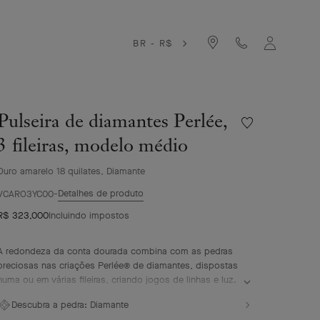
BR - R$
Pulseira de diamantes Perlée,
Lista
de
3 fileiras, modelo médio
desejos
Pulseira
Ouro amarelo 18 quilates, Diamante
de
Detalhes de produto
diamantes
VCARO3YC00
Perlée,
R$ 323,000
Incluindo impostos
3
fileiras,
modelo
A redondeza da conta dourada combina com as pedras
médio
preciosas nas criações Perlée® de diamantes, dispostas
numa ou em várias fileiras, criando jogos de linhas e luz.
Pulseira Perlée Diamonds, 3 fileiras, ouro amarelo de 18
Descubra a pedra:
Diamante
quilates, diamantes, modelo médio.