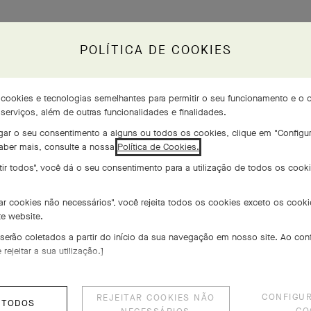
POLÍTICA DE COOKIES
l
a cookies e tecnologias semelhantes para permitir o seu funcionamento e o 
erviços, além de outras funcionalidades e finalidades.
res
ogar o seu consentimento a alguns ou todos os cookies, clique em "Configu
saber mais, consulte a nossa
Política de Cookies.
tir todos", você dá o seu consentimento para a utilização de todos os cooki
tar cookies não necessários", você rejeita todos os cookies exceto os cook
e website.
 serão coletados a partir do início da sua navegação em nosso site. Ao conf
ejeitar a sua utilização.]
CONFIGU
REJEITAR COOKIES NÃO
 TODOS
CO