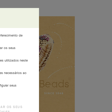
oferecimento de
rar os seus
es utilizados neste
ies necessários ao
igurar seus
RAR OS SEUS
OKIES