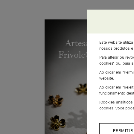
Artesanato do ane
Este website utiliz
nossos produtos e s
Frivole® com 8 flo
Para alterar ou rev
cookies" ou, para 
Ao clicar em "Permi
website.
Ao clicar em "Rejei
funcionamento dest
[Cookies analíticos
cookies, você pode r
PERMITIR