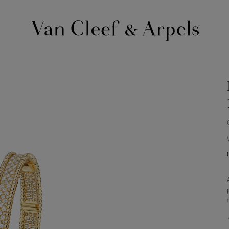
Página
inicial
Van
Cleef
&
Arpels