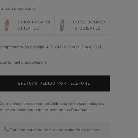
TODAS AS VARIAÇÕES
OURO ROSA 18
OURO BRANCO
QUILATES
18 QUILATES
Comprimento da pulseira
14.5 CM
16 CM
17 CM
18 CM
Qual tamanho escolher?
EFETUAR PEDIDO POR TELEFONE
Caso tenha interesse em adquirir uma de nossas criações,
por favor entrar em contato com nossa Boutique.
Entre em contacto com os consultores da Maison.