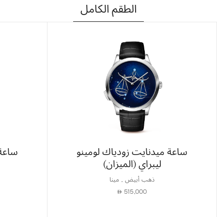
الطقم الكامل
ساعة ميدنايت زودياك لومينو
ساعة 
ليبراي (الميزان)
ذهب أبيض , مينا
515,000
⃃