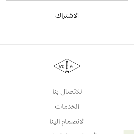
الاشتراك
دار
فان
كليف
أند
آربلز
للاتصال بنا
الخدمات
الانضمام إلينا