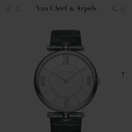
LA
Homepage
MI
Van
SH
Cleef
BA
&
Arpels