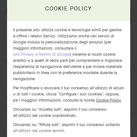
COOKIE POLICY
Il presente sito utilizza cookie e tecnologie simili per gestire
e offrire i relativi Servizi. Utilizziamo anche vari servizi di
Bracciale Perlée signature,
Google inclusa la personalizzazione degli annunci (per
CONSEGNA E PAGAMENTI
CURA E SERVIZI
modello medio
maggiori informazioni, consultare il
sito Privacy e Termini di Google
) insieme ai nostri cookie
Oro rosa
analitici e a quelli di terze parti per comprendere e migliorare
€ 7'700
l'esperienza di navigazione dell'utente e per inviare materiale
pubblicitario in linea con le preferenze mostrate durante la
navigazione
Per modificare o revocare il tuo consenso all’utilizzo di alcuni
o di tutti i cookie, clicca “Configura i tuoi cookies”, oppure,
pe r maggiori informazioni, consulta la nostra
Cookie Policy.
Cliccando su “Accetta tutti”, esprimi il tuo consenso
all’utilizzo dei cookie sopraindicati.
Cliccando su “Rifiuta tutti”, esprimi il tuo consenso soltanto
all’utilizzo dei cookie tecnici.
LA NOSTRA CONFEZIONE REGALO ESCLUSIVA