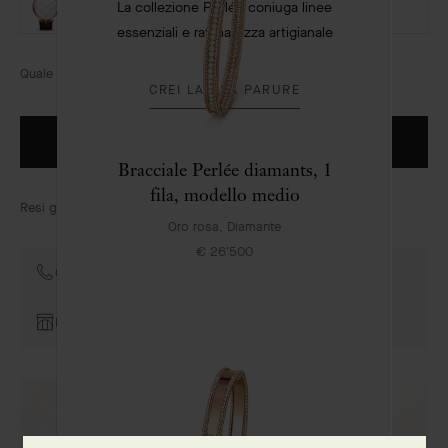
La collezione Perlée coniuga linee
ORO ROSA 750/1000
essenziali e raffinatezza artigianale
Quale misura scegliere?
CREI LA SUA PARURE
ORDINA PER TELEFONO
Bracciale Perlée diamants, 1
fila, modello medio
Resi gratuiti entro 30 giorni
Oro rosa, Diamante
€ 26'500
Contatti i consulenti della Maison
Prenota un appuntamento