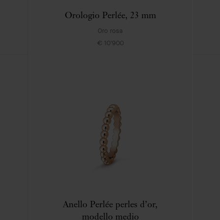
Orologio Perlée, 23 mm
Oro rosa
€ 10'900
Van
Cleef
&
Arpels
CONTATTI
EFFETTUARE UN RESO
SERVIZI
Anello Perlée perles d’or,
SI UNISCA A NOI
modello medio