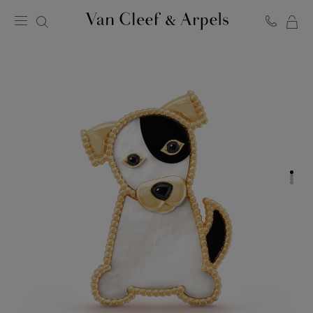
LA
Homepage
MI
Van
SH
Cleef
BA
&
Arpels