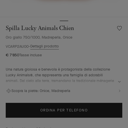
Spilla Lucky Animals Chien
Wishlis
Spilla
Oro giallo 750/1000, Madreperla, Onice
Lucky
Animal
Dettagli prodotto
VCARP2AU00
Chien
€ 7'850
Tasse incluse
Una natura gioiosa e benevola è protagonista della collezione
Lucky Animals®, che rappresenta una famiglia di adorabili
animali. Dal cielo alla terra, tramandano la tradizionale ménagerie
di Van Cleef & Arpels, illustrata dalle giocose creazioni di “la
Scopra la pietra:
Onice, Madreperla
boutique” a partire dagli anni Cinquanta. In questa collezione, le
spille prendono vita combinando oro 18 carati, madreperla e
pietre ornamentali. L’iconico profilo perlato della Maison sublima
le curve con eleganza.
ORDINA PER TELEFONO
Spilla Lucky Animals Chien, oro giallo, madreperla, onice.