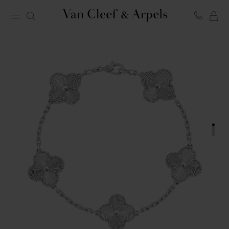
LA
Homepage
MI
Van
SH
Cleef
BA
&
Arpels