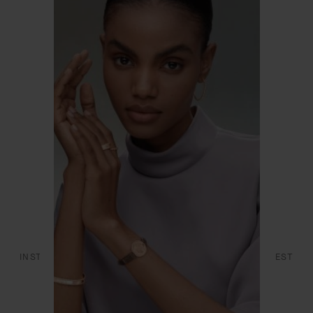
CONTATTI
EFFETTUARE UN RESO
SERVIZI
SI UNISCA A NOI
FAQ
L’ÉCOLE DES ARTS JOAILLIERS
DICHIARAZIONE DI ACCESSIBILITÀ
INSTAGRAM
FACEBOOK
YOUTUBE
PINTEREST
LINKEDIN