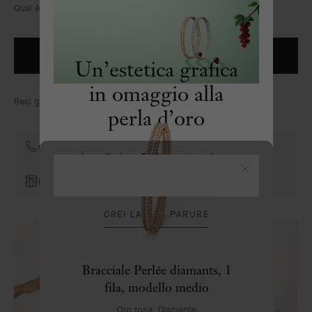
MIA
Van
Qual è la dimensione del motivo?
SHOPPIN
Cleef
BAG
&
Arpels
ORDINA PER TELEFONO
Un’estetica grafica
in omaggio alla
Resi gratuiti entro 30 giorni
perla d’oro
Contatti i consulenti della Maison
La collezione Perlée coniuga linee
essenziali e raffinatezza artigianale
Chiudi
Prenota un appuntamento
CREI LA SUA PARURE
Bracciale Perlée diamants, 1
fila, modello medio
Oro rosa, Diamante