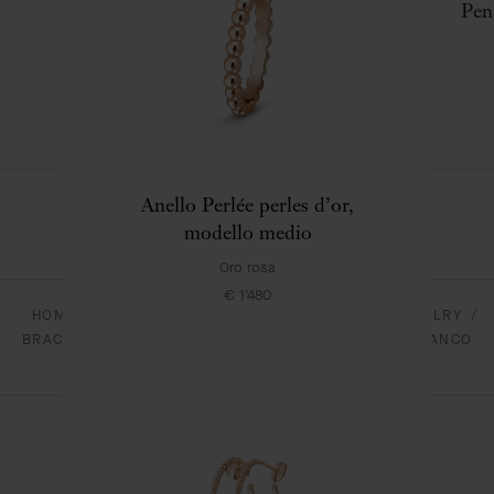
Orecchini Vintage Alhambra
Pen
Oro bianco
€ 6'800
Anello Perlée perles d’or,
modello medio
Oro rosa
€ 1'480
HOMEPAGE
GIOIELLERIA
ALHAMBRA - JEWELRY
BRACCIALE VINTAGE ALHAMBRA A 5 MOTIVI ORO BIANCO
750/1000