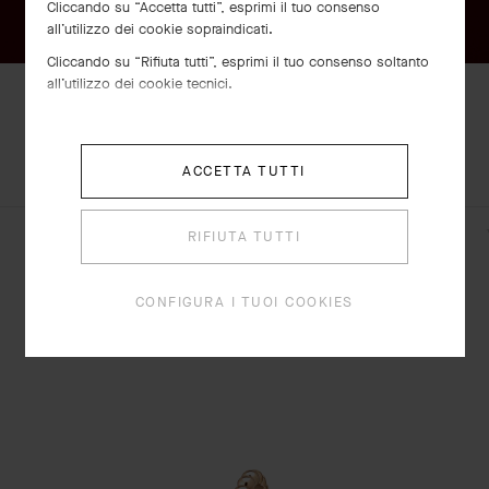
Cliccando su “Accetta tutti”, esprimi il tuo consenso
all’utilizzo dei cookie sopraindicati.
Cliccando su “Rifiuta tutti”, esprimi il tuo consenso soltanto
all’utilizzo dei cookie tecnici.
SCOPRI ALTRE
SET COMPLETO
ACCETTA TUTTI
CREAZIONI
RIFIUTA TUTTI
Orologio Perlée, 23 mm
CONFIGURA I TUOI COOKIES
Oro rosa
€ 10'900