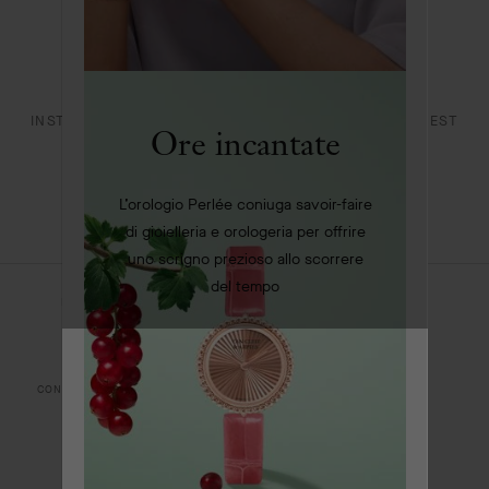
L’ÉCOLE DES ARTS JOAILLIERS
DICHIARAZIONE DI ACCESSIBILITÀ
INSTAGRAM
FACEBOOK
YOUTUBE
PINTEREST
Ore incantate
LINKEDIN
L’orologio Perlée coniuga savoir-faire
di gioielleria e orologeria per offrire
uno scrigno prezioso allo scorrere
del tempo
NOTE LEGALI
RISOLUZIONE DELLE CONTROVERSIE ONLINE
INFORMATIVA SULLA PRIVACY
INFORMATIVA SUI COOKIE
CONDIZIONI DI VENDITA
POLITICA RSI
MAPPA DEL SITO
© VAN CLEEF & ARPELS 2026