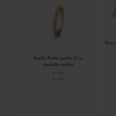
Sautoir Vintage Alhambra a 20
Bracc
motivi
Anello Perlée perles d’or,
Oro rosa , Corniola
modello medio
€ 23'800
Oro rosa
+1 variante di pietra
€ 1'480