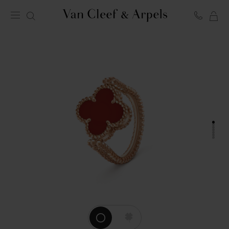
LA
Homepage
MI
Van
SH
Cleef
BA
&
Arpels