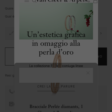
LA
Homepage
Quale misura scegliere?
MIA
Van
SHOPPIN
Cleef
Qual è la dimensione del motivo?
BAG
&
Arpels
Un’estetica grafica
Incisione gratuita
in omaggio alla
perla d’oro
SELEZIONA UNA
ORDINA PER TELEFONO
MISURA
La collezione Perlée coniuga linee
essenziali e raffinatezza artigianale
Chiudi
Resi gratuiti entro 30 giorni
CREI LA SUA PARURE
Contatti i consulenti della Maison
Prenota un appuntamento
Bracciale Perlée diamants, 1