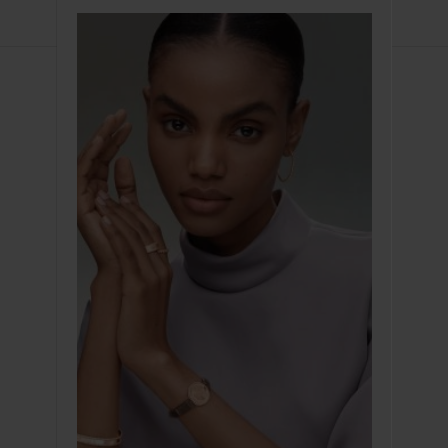
Van
Cleef
&
Arpels
CONTATTI
EFFETTUARE UN RESO
SERVIZI
SI UNISCA A NOI
FAQ