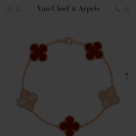
LA
Homepage
MI
Van
SH
Cleef
BA
&
Arpels