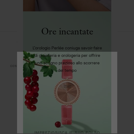
LINKEDIN
Ore incantate
NOTE LEGALI
RISOLUZIONE DELLE CONTROVERSIE ONLINE
L’orologio Perlée coniuga savoir-faire
INFORMATIVA SULLA PRIVACY
INFORMATIVA SUI COOKIE
di gioielleria e orologeria per offrire
uno scrigno prezioso allo scorrere
CONDIZIONI DI VENDITA
POLITICA RSI
MAPPA DEL SITO
del tempo
© VAN CLEEF & ARPELS 2026
ALTA GIOIELLERIA
ALTA GIOIELLERIA CLASSICA
IMPREZIOSISCA IL SUO POLSO