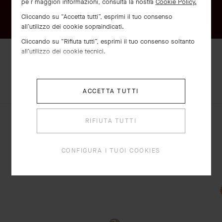
pe r maggiori informazioni, consulta la nostra
Cookie Policy.
Cliccando su “Accetta tutti”, esprimi il tuo consenso
all’utilizzo dei cookie sopraindicati.
Cliccando su “Rifiuta tutti”, esprimi il tuo consenso soltanto
all’utilizzo dei cookie tecnici.
SCOPRI ALTRE
SET COMPLETO
CREAZIONI
ACCETTA TUTTI
RIFIUTA TUTTI
Orologio Perlée, 23 mm
Oro rosa
CONFIGURA I TUOI COOKIES
€ 10'900