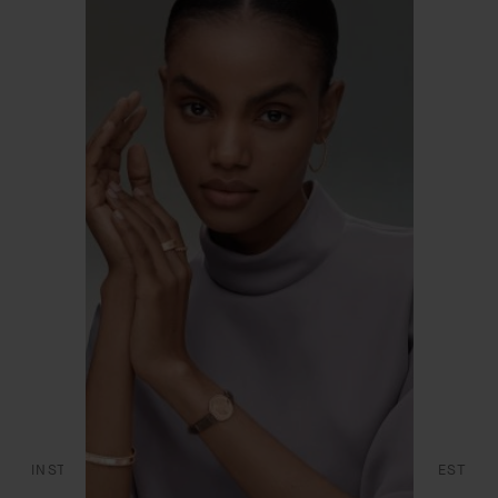
CONTATTI
EFFETTUARE UN RESO
SERVIZI
SI UNISCA A NOI
FAQ
L’ÉCOLE DES ARTS JOAILLIERS
DICHIARAZIONE DI ACCESSIBILITÀ
INSTAGRAM
FACEBOOK
YOUTUBE
PINTEREST