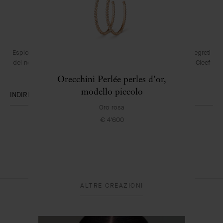
LA NEWSLETTER VAN CLEEF & ARPELS
Esplori l’universo incantato della Maison: collezioni, eventi e segreti
del nostro savoir-faire. Scopra in anteprima tutte le novità Van Cleef
& Arpels.
Orecchini Perlée perles d’or,
modello piccolo
INDIRIZZO E-MAIL
Oro rosa
Iscriversi
€ 4'600
Van
ALTRE CREAZIONI
Cleef
&
Arpels