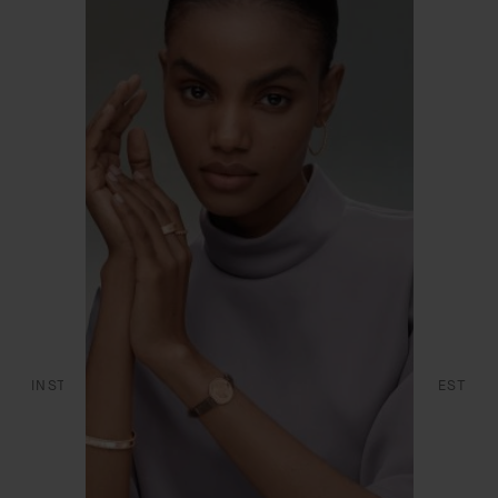
EFFETTUARE UN RESO
SERVIZI
SI UNISCA A NOI
FAQ
L’ÉCOLE DES ARTS JOAILLIERS
DICHIARAZIONE DI ACCESSIBILITÀ
INSTAGRAM
FACEBOOK
YOUTUBE
PINTEREST
LINKEDIN