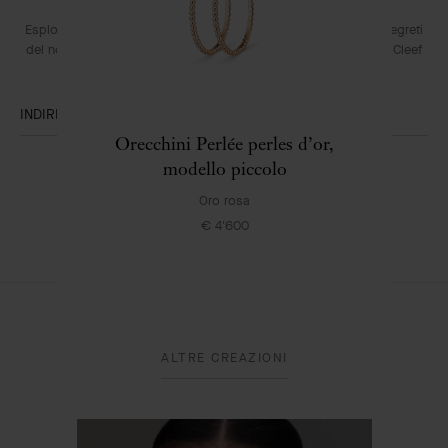
Esplori l’universo incantato della Maison: collezioni, eventi e segreti
del nostro savoir-faire. Scopra in anteprima tutte le novità Van Cleef
& Arpels.
INDIRIZZO E-MAIL
Orecchini Perlée perles d’or,
Iscriversi
modello piccolo
Oro rosa
€ 4'600
Van
Cleef
&
Arpels
ALTRE CREAZIONI
CONTATTI