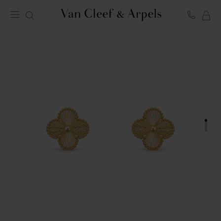
LA
Homepage
MI
Van
SH
Cleef
BA
&
Arpels