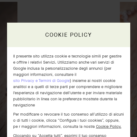
COOKIE POLICY
Il presente sito utilizza cookie e tecnologie simili per gestire
e offrire i relativi Servizi. Utilizziamo anche vari servizi di
Google inclusa la personalizzazione degli annunci (per
maggiori informazioni, consultare il
sito Privacy e Termini di Google
) insieme ai nostri cookie
analitici e a quelli di terze parti per comprendere e migliorare
l'esperienza di navigazione dell'utente e per inviare materiale
Anello Perlée signature
pubblicitario in linea con le preferenze mostrate durante la
Oro rosa
navigazione
€ 2'920
Per modificare o revocare il tuo consenso all’utilizzo di alcuni
o di tutti i cookie, clicca “Configura i tuoi cookies”, oppure,
pe r maggiori informazioni, consulta la nostra
Cookie Policy.
Cliccando su “Accetta tutti”, esprimi il tuo consenso
SCORRI PER SCOPRIRE