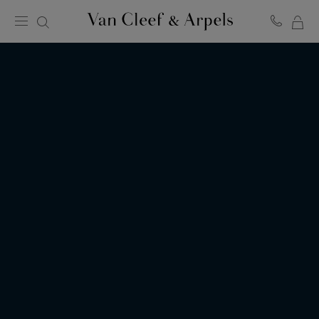
ME
Van
Cleef
WA
&
Arpels
Homepage