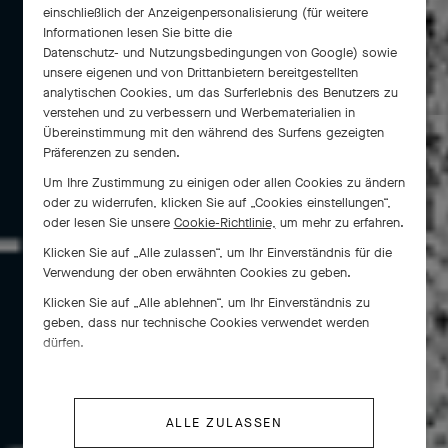
einschließlich der Anzeigenpersonalisierung (für weitere
Informationen lesen Sie bitte die
Datenschutz- und Nutzungsbedingungen von Google
) sowie
unsere eigenen und von Drittanbietern bereitgestellten
analytischen Cookies, um das Surferlebnis des Benutzers zu
verstehen und zu verbessern und Werbematerialien in
Übereinstimmung mit den während des Surfens gezeigten
Präferenzen zu senden.
Um Ihre Zustimmung zu einigen oder allen Cookies zu ändern
oder zu widerrufen, klicken Sie auf „Cookies einstellungen“,
oder lesen Sie unsere
Cookie-Richtlinie,
um mehr zu erfahren.
Seit 1941 verkörpern graziöse Tänzerinnen die
Raffinesse von Van Cleef & Arpels Louis Arpels
Klicken Sie auf „Alle zulassen“, um Ihr Einverständnis für die
Verwendung der oben erwähnten Cookies zu geben.
Ballettbegeisterung entsprungen, legten sie den
Grundstein für eine Herzensangelegenheit der
Klicken Sie auf „Alle ablehnen“, um Ihr Einverständnis zu
Maison: die traditionellen weiblichen Figuren, die
geben, dass nur technische Cookies verwendet werden
sich bis heute drehen.
dürfen.
ALLE ZULASSEN