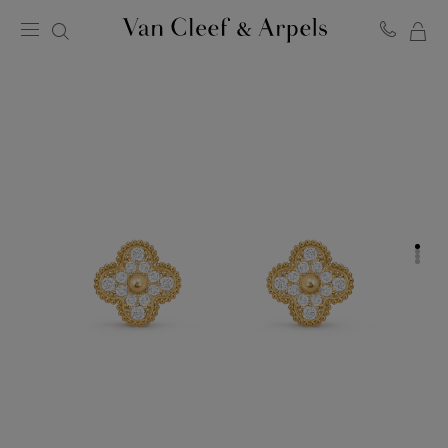
ME
Van
Cleef
WA
&
Arpels
Homepage