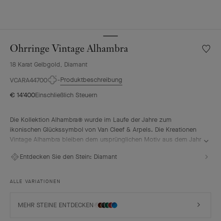
Ohrringe Vintage Alhambra
Meine
Wunsch
18 Karat Gelbgold, Diamant
Ohrrin
Vintag
Produktbeschreibung
VCARA44700
Alhamb
€ 14'400
Einschließlich Steuern
Die Kollektion Alhambra® wurde im Laufe der Jahre zum
ikonischen Glückssymbol von Van Cleef & Arpels. Die Kreationen
Vintage Alhambra bleiben dem ursprünglichen Motiv aus dem Jahr
1968 treu und zeichnen sich durch ihre zeitlose Eleganz aus. Ihre
Entdecken Sie den Stein:
Diamant
vom vierblättrigen Kleeblatt als Glückssymbol inspirierten Motive
sind mit einer zarten goldenen Perlenbordüre verziert und in
verschiedensten Materialien ausgeführt.
ALLE VARIATIONEN
Ohrringe Vintage Alhambra, 18 Karat Gelbgold, Diamanten.
MEHR STEINE ENTDECKEN