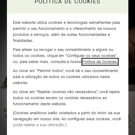
POLÍTICA DE COOKIES
Artesanato do anel Frivole® com 8
Este website utiliza cookies e tecnologias semelhantes para
permitir o seu funcionamento e o oferecimento de nossos
flores
produtos e serviços, além de outras funcionalidades e
finalidades.
Para alterar ou revogar o seu consentimento a alguns ou
todos os cookies, clique em "Configurar os seus cookies"
ou, para saber mais, consulte a nossa
Política de Cookies.
Ao clicar em "Permitir todos", você dá o seu consentimento
para a utilização de todos os cookies utilizados neste
website.
Ao clicar em "Rejeitar cookies não necessários", você rejeita
todos os cookies exceto os cookies necessários ao
funcionamento deste website.
[Cookies analíticos serão coletados a partir do início da sua
navegação em nosso site. Ao configurar seus cookies, você
pode rejeitar a sua utilização.]
DESLIZE PARA DESCOBRIR