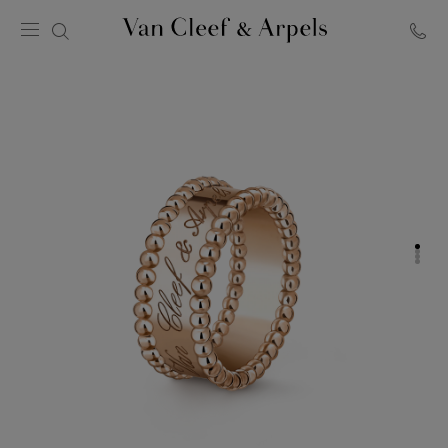
Página
inicial
Van
Cleef
&
Arpels