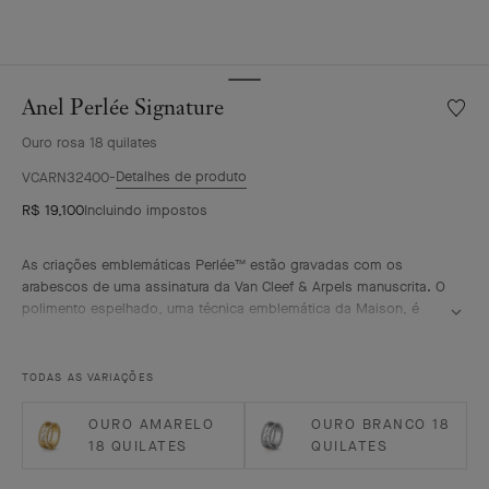
Anel Perlée Signature
Lista
de
Ouro rosa 18 quilates
desejo
Anel
Detalhes de produto
VCARN32400
Perlée
R$ 19,100
Incluindo impostos
Signat
As criações emblemáticas Perlée™ estão gravadas com os
arabescos de uma assinatura da Van Cleef & Arpels manuscrita. O
polimento espelhado, uma técnica emblemática da Maison, é
habilmente realizado à mão.
Anel Perlée signature, ouro rosa de 18 quilates.
TODAS AS VARIAÇÕES
OURO AMARELO
OURO BRANCO 18
18 QUILATES
QUILATES