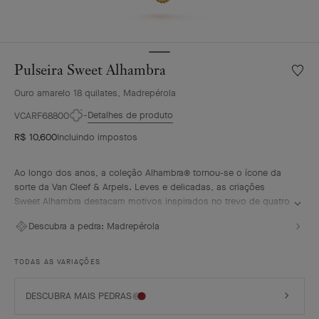
Pulseira Sweet Alhambra
Lista
de
Ouro amarelo 18 quilates, Madrepérola
desejo
Pulseir
Detalhes de produto
VCARF68800
Sweet
R$ 10,600
Incluindo impostos
Alhamb
Ao longo dos anos, a coleção Alhambra® tornou-se o ícone da
sorte da Van Cleef & Arpels. Leves e delicadas, as criações
Sweet Alhambra destacam motivos inspirados no trevo de quatro
folhas, numa forma mais subtil, discreta e elegante.
Descubra a pedra:
Madrepérola
Pulseira Sweet Alhambra, ouro amarelo de 18 quilates,
madrepérola branca.
TODAS AS VARIAÇÕES
DESCUBRA MAIS PEDRAS