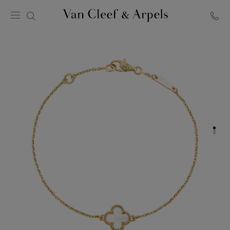
Página
inicial
Van
Cleef
&
Arpels