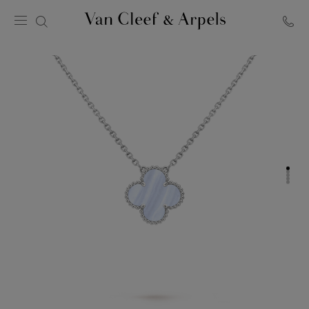
Página
inicial
Van
Cleef
&
Arpels