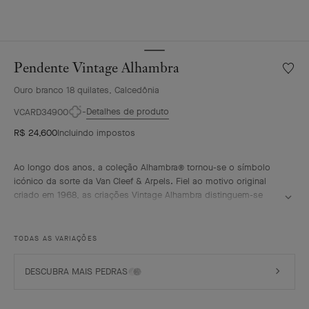
Pendente Vintage Alhambra
Lista
de
Ouro branco 18 quilates, Calcedônia
desejo
Pende
Detalhes de produto
VCARD34900
Vintag
R$ 24,600
Incluindo impostos
Alhamb
Ao longo dos anos, a coleção Alhambra® tornou-se o símbolo
icónico da sorte da Van Cleef & Arpels. Fiel ao motivo original
criado em 1968, as criações Vintage Alhambra distinguem-se
pela sua elegância intemporal. Inspirados no trevo de quatro
folhas, estes motivos, símbolos de sorte, são adornados com
um delicado contorno de contas douradas e apresentam uma
TODAS AS VARIAÇÕES
vasta gama de materiais.
Pendente Vintage Alhambra, ouro branco de 18 quilates revestido
DESCUBRA MAIS PEDRAS
a ródio, calcedónia.