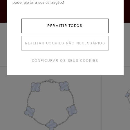
pode rejeitar a sua utilização.]
PERMITIR TODOS
REJEITAR COOKIES NÃO NECESSÁRIOS
EXPLORE
CONJUNTO
OUTRAS
COMPLETO
CRIAÇÕES
CONFIGURAR OS SEUS COOKIES